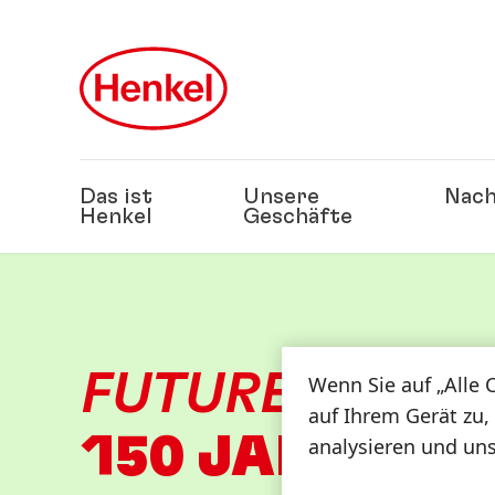
Zu Hauptinhalt springen
Zu Footer springen
Das ist
Unsere
Nach
Henkel
Geschäfte
FUTURE?
READ
Wenn Sie auf „Alle 
auf Ihrem Gerät zu,
150 JAHRE HE
analysieren und un