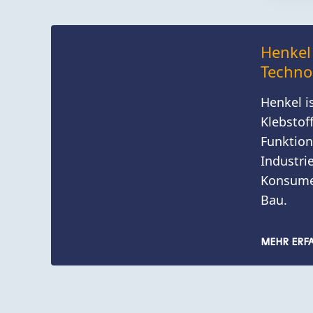
Henkel
Techno
Henkel i
Klebstof
Funktion
Industri
Konsume
Bau.
MEHR ERF