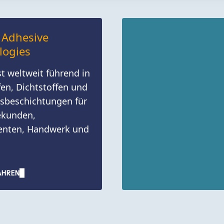
 Adhesive
logies
st weltweit führend in
fen, Dichtstoffen und
s­beschichtungen für
ekunden,
nten, Handwerk und
AHREN