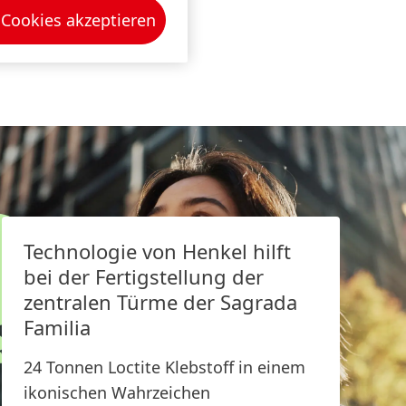
150 Jahre Henkel
 Cookies akzeptieren
Pioniergeist bedeutet, Fortschritt
ziel­gerichtet zu gestalten. Erfahre,
Sus
wie wir Wandel als Chance nutzen
20
und Inno­vation, Nachhaltigkeit &
Ver­ant­wor­tung voran­treiben, um
eine bessere Zukunft zu schaffen.
Gemeinsam.
Technologie von Henkel hilft
150 JAHRE HENKEL
bei der Fertigstellung der
zentralen Türme der Sagrada
Familia
24 Tonnen Loctite Klebstoff in einem
ikonischen Wahrzeichen