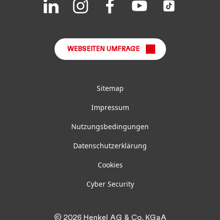
Join
Join
Join
Join
Join
us
us
us
us
us
FAQ
on
on
on
on
on
LinkedIn
Instagram
Facebook
YouTube
TikTok
WEBSEITEN UMFRAGE
Sitemap
Impressum
Nutzungsbedingungen
Datenschutzerklärung
Cookies
Cyber Security
© 2026 Henkel AG & Co. KGaA