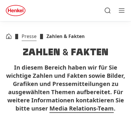
Zu Hauptinhalt springen
Zu Footer springen
quick
search
Suchen
Men
Presse
Zahlen & Fakten
ZAHLEN
&
FAKTEN
In diesem Bereich haben wir für Sie
wichtige Zahlen und Fakten sowie Bilder,
Grafiken und Pressemitteilungen zu
ausgewählten Themen aufbereitet. Für
weitere Informationen kontaktieren Sie
bitte unser
Media Relations-Team
.