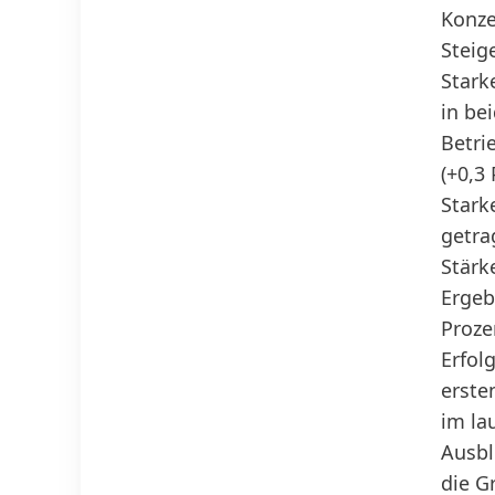
Konze
Steig
Stark
in be
Betri
(+0,3
Stark
getra
Stärk
Ergeb
Proze
Erfol
erste
im la
Ausbl
die G