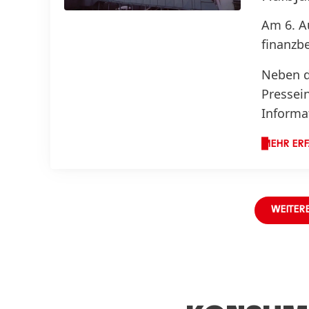
Am 6. A
finanzbe
Neben d
Pressei
Informa
MEHR ER
WEITER