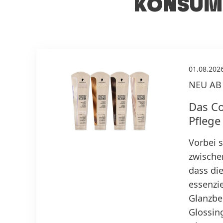
KONSUME
01.08.202
NEU AB
Das Co
Pfleg
Vorbei s
zwische
dass die
essenzie
Glanzbe
Glossin