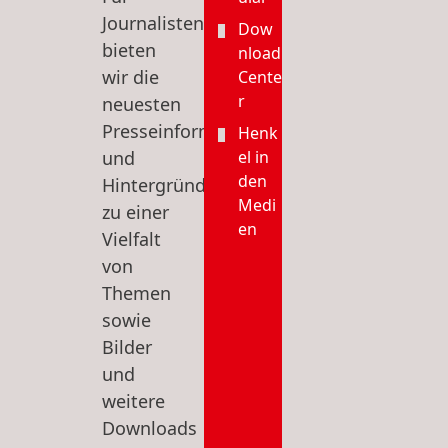
Journalisten
Dow
bieten
nload
wir die
Cente
r
neuesten
Presseinformationen
Henk
und
el in
den
Hintergründe
Medi
zu einer
en
Vielfalt
von
Themen
sowie
Bilder
und
weitere
Downloads