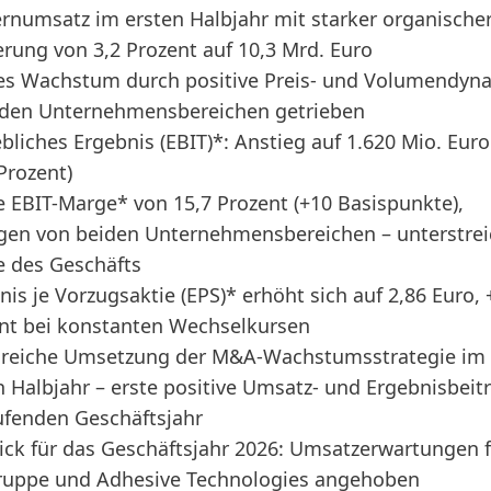
rnumsatz im ersten Halbjahr mit starker organische
erung von 3,2 Prozent auf 10,3 Mrd. Euro
es Wachstum durch positive Preis- und Volumendyn
iden Unternehmensbereichen getrieben
ebliches Ergebnis
(EBIT)*: Anstieg auf 1.620 Mio. Euro
 Prozent)
e EBIT-Marge* von 15,7 Prozent
(+10 Basispunkte),
gen von beiden Unternehmensbereichen – unterstrei
e des Geschäfts
nis je Vorzugsaktie
(EPS)* erhöht sich auf 2,86 Euro, 
nt bei konstanten Wechselkursen
greiche Umsetzung der M&A-Wachstumsstrategie im
n Halbjahr – erste positive Umsatz- und Ergebnisbeit
ufenden Geschäftsjahr
ick für das Geschäftsjahr 2026: Umsatzerwartungen 
ruppe und Adhesive Technologies angehoben