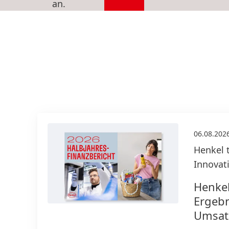
an.
06.08.202
Henkel 
Innova
Henkel
Ergebn
Umsat