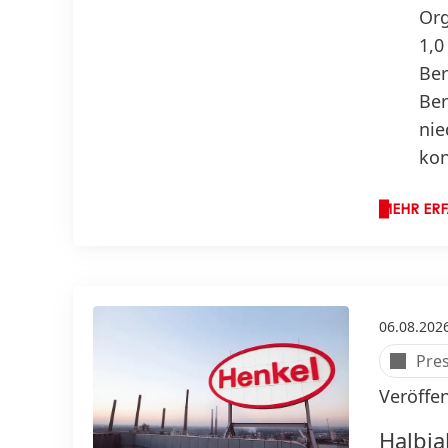
Org
1,0
Ber
Ber
nie
kon
MEHR ER
06.08.202
Pre
Veröffe
Halbja