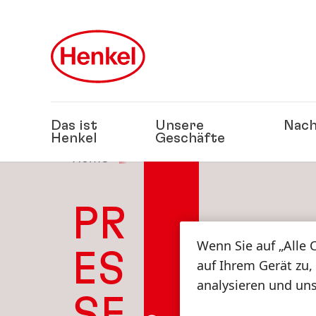
Zu Hauptinhalt springen
Zu Footer springen
Das ist
Unsere
Nach
Henkel
Geschäfte
Home
Presse
PR
Wenn Sie auf „Alle 
ES
auf Ihrem Gerät zu,
analysieren und un
SE