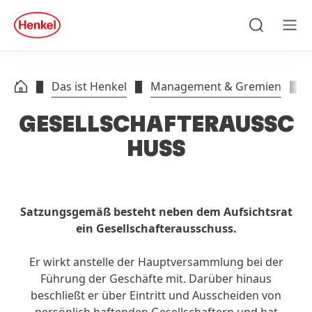
Zu Hauptinhalt springen
Zu Footer springen
quick
search
Suchen
Men
Das ist Henkel
Management & Gremien
G
GESELLSCHAFTERAUSSC
HUSS
Satzungs
gemäß besteht neben dem Aufsichts
rat
ein Gesellschafter
ausschuss.
Er wirkt anstelle der Hauptversammlung bei der
Führung der Geschäfte mit. Darüber hinaus
beschließt er über Eintritt und Ausscheiden von