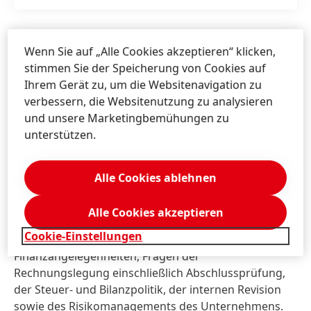
1 / 9
Wenn Sie auf „Alle Cookies akzeptieren“ klicken,
stimmen Sie der Speicherung von Cookies auf
Ihrem Gerät zu, um die Websitenavigation zu
verbessern, die Websitenutzung zu analysieren
und unsere Marketingbemühungen zu
AUSSCHÜSSE DES
unterstützen.
GESELLSCHAFTERAUSSCHUSSES
Alle Cookies ablehnen
Finanzausschuss
Alle Cookies akzeptieren
Aufgaben:
Cookie-Einstellungen
Der Finanzausschuss befasst sich insbesondere mit
Finanzangelegenheiten, Fragen der
Rechnungslegung einschließlich Abschlussprüfung,
der Steuer- und Bilanzpolitik, der internen Revision
sowie des Risikomanagements des Unternehmens.