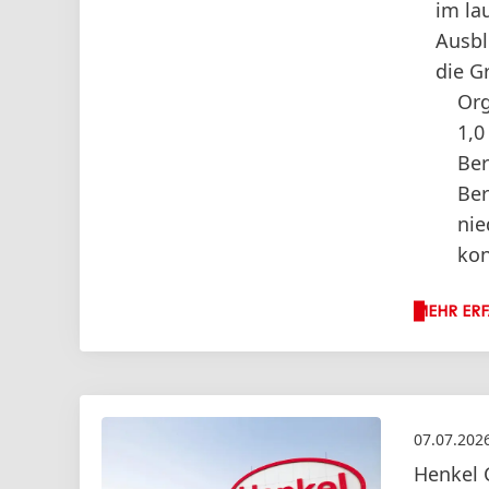
im la
Ausbl
die G
Org
1,0
Ber
Ber
nie
kon
MEHR ER
07.07.202
Henkel 