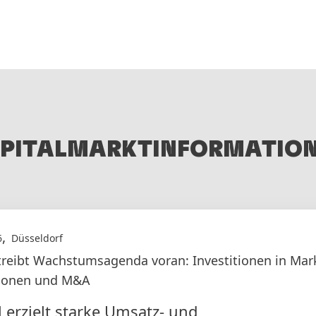
PITALMARKTINFORMATIO
,
6
Düsseldorf
treibt Wachstumsagenda voran: Investitionen in Mar
tionen und M&A
 erzielt starke Umsatz- und