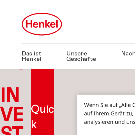
Zu Hauptinhalt springen
Zu Footer springen
Das ist
Unsere
Nach
Henkel
Geschäfte
Home
Investor Relations
IN
Wenn Sie auf „Alle 
Quic
VE
auf Ihrem Gerät zu,
analysieren und un
k
ST