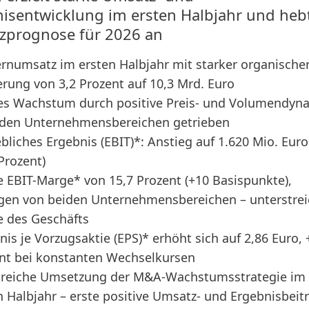
isentwicklung im ersten Halbjahr und heb
zprognose für 2026 an
rnumsatz im ersten Halbjahr mit starker organische
erung von 3,2 Prozent auf 10,3 Mrd. Euro
es Wachstum durch positive Preis- und Volumendyn
iden Unternehmensbereichen getrieben
ebliches Ergebnis
(EBIT)*: Anstieg auf 1.620 Mio. Euro
 Prozent)
e EBIT-Marge* von 15,7 Prozent
(+10 Basispunkte),
gen von beiden Unternehmensbereichen – unterstrei
e des Geschäfts
nis je Vorzugsaktie
(EPS)* erhöht sich auf 2,86 Euro, 
nt bei konstanten Wechselkursen
greiche Umsetzung der M&A-Wachstumsstrategie im
n Halbjahr – erste positive Umsatz- und Ergebnisbeit