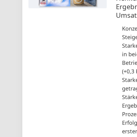
Ergebn
Umsat
Konze
Steig
Stark
in be
Betri
(+0,3
Stark
getra
Stärk
Ergeb
Proze
Erfol
erste