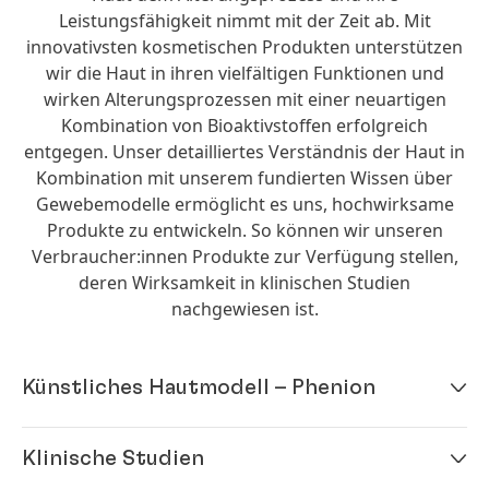
Leistungsfähigkeit nimmt mit der Zeit ab. Mit
innovativsten kosmetischen Produkten unterstützen
Vorbereitete Haarsträhnen für die Messung der
wir die Haut in ihren vielfältigen Funktionen und
Kämmkräfte
wirken Alterungsprozessen mit einer neuartigen
Kombination von Bioaktivstoffen erfolgreich
1 / 7
entgegen. Unser detailliertes Verständnis der Haut in
Kombination mit unserem fundierten Wissen über
Die Wirksamkeit unserer kosmetischen Produkte
Gewebemodelle ermöglicht es uns, hochwirksame
kann mit einer Vielzahl von biophysikalischen
Produkte zu entwickeln. So können wir unseren
Testmethoden am Echthaar überprüft und statistisch
Testsalon, Hamburg
Verbraucher:innen Produkte zur Verfügung stellen,
gesichert werden. Standardmessungen wie
deren Wirksamkeit in klinischen Studien
1 / 5
Haarglanz, Volumen und Kämmbarkeit können
nachgewiesen ist.
ebenso durchgeführt werden wie die Analyse von u.a.
Unsere Testsalons in Hamburg und Düsseldorf
der inneren Stärke und Dicke des Haares.
nehmen eine wichtige Rolle bei der Entwicklung
Umwelteinflüsse und Stylingverfahren wie
Künstliches Hautmodell – Phenion
neuer haarbezogene Produkte ein. Die Testsalons
wiederholtes Kämmen, Föhnen oder Glätten können
sind ähnlich ausgestattet wie moderne Friseursalons.
untersucht werden, um gezielt Produkte zu
Ein Team von Top-Colorist:innen und Stylist:innen,
entwickeln, die Haarschäden wie Spliss oder
Klinische Studien
bestehend aus Friseur:innen und
Haarbruch vorbeugen.