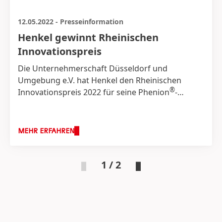
12.05.2022
-
Presseinformation
Henkel gewinnt Rheinischen
Innovationspreis
Die Unternehmerschaft Düsseldorf und
Umgebung e.V. hat Henkel den Rheinischen
®
Innovationspreis 2022 für seine Phenion
-
Hautmodelle verliehen. Die Gewebemodelle
dienen dazu, die Sicherheit und Wirksamkeit von
Stoffen und Formulierungen an der
MEHR ERFAHREN
menschlichen Haut in vitro zu untersuchen und
tragen weltweit maßgeblich zu der Entwicklung
und dem Einsatz von Alternativmethoden zu
1 / 2
Tierversuchen bei.