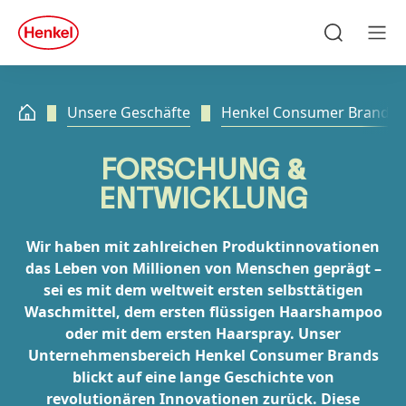
Zu Hauptinhalt springen
Zu Footer springen
quick
search
Suchen
Men
Unsere Geschäfte
Henkel Consumer Brands
FORSCHUNG
&
ENTWICKLUNG
Wir haben mit zahlreichen Produktinnovationen
das Leben von Millionen von Menschen geprägt –
sei es mit dem weltweit ersten selbsttätigen
Waschmittel, dem ersten flüssigen Haarshampoo
oder mit dem ersten Haarspray. Unser
Unternehmensbereich Henkel Consumer Brands
blickt auf eine lange Geschichte von
revolutionären Innovationen zurück. Diese