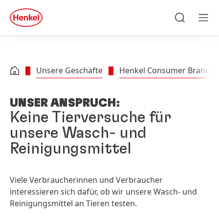
Zu Hauptinhalt springen
Zu Footer springen
quick
search
Suchen
Men
Unsere Geschäfte
Henkel Consumer Brands
UNSER ANSPRUCH:
Keine Tierversuche für
unsere Wasch- und
Reinigungsmittel
Viele Verbraucherinnen und Verbraucher
interessieren sich dafür, ob wir unsere Wasch- und
Reinigungsmittel an Tieren testen.