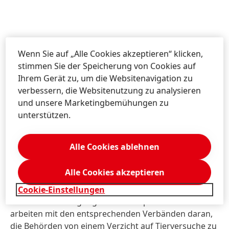
Wenn Sie auf „Alle Cookies akzeptieren“ klicken,
Häufig gestellte Fragen:
stimmen Sie der Speicherung von Cookies auf
Ihrem Gerät zu, um die Websitenavigation zu
verbessern, die Websitenutzung zu analysieren
Gilt Ihr Anspruch für Ihre Wasch- und
und unsere Marketingbemühungen zu
Reinigungsmittel weltweit?
unterstützen.
Unser Anspruch ist klar: Wir testen unsere Wasch-
und Reinigungsmittel nicht an Tieren und
Alle Cookies ablehnen
beauftragen auch keine anderen Firmen, um für uns
zu testen. Dies gilt für unser Produktangebot
Alle Cookies akzeptieren
weltweit. Leider gibt es jedoch einzelne Länder, in
denen noch Tierversuche für die Marktzulassung von
Cookie-Einstellungen
Wasch- und Reinigungsmitteln verpflichtend sind. Wir
arbeiten mit den entsprechenden Verbänden daran,
die Behörden von einem Verzicht auf Tierversuche zu