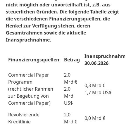
nicht möglich oder unvorteilhaft ist, z.B. aus
steuerlichen Gründen. Die folgende Tabelle zeigt
die verschiedenen Finanzierungsquellen, die
Henkel zur Verfügung stehen, deren
Gesamtrahmen sowie die aktuelle
Inanspruchnahme.
Inanspruchnahme
Finanzierungsquellen
Betrag
30.06.2026
Commercial Paper
2,0
Programm
Mrd €
0,3 Mrd €
(rechtlicher Rahmen
2,0
1,7 Mrd US$
zur Begebung von
Mrd
Commercial Paper)
US$
Revolvierende
2,0
0,0 Mrd €
Kreditlinie
Mrd €