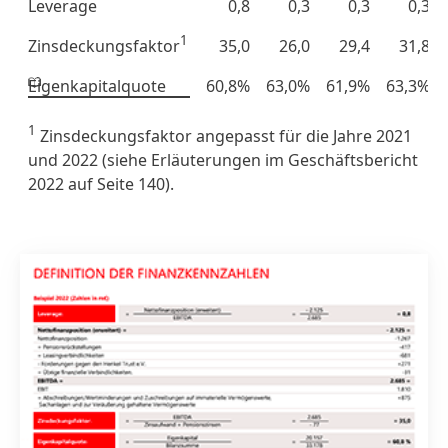
Leverage
0,8
0,3
0,3
0,3
1
Zinsdeckungsfaktor
35,0
26,0
29,4
31,8
Eigenkapitalquote
60,8%
63,0%
61,9%
63,3%
1
Zinsdeckungsfaktor angepasst für die Jahre 2021
und 2022 (siehe Erläuterungen im Geschäftsbericht
2022 auf Seite 140).