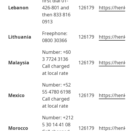
first dial 01-
Lebanon
426-801 and
126179
https://henkel
then 833 816
0913
Freephone:
Lithuania
126179
https://henkel
0800 30366
Number: +60
3 7724 3136
Malaysia
126179
https://henkel
Call charged
at local rate
Number: +52
55 4780 6198
Mexico
126179
https://henkel
Call charged
at local rate
Number: +212
5 30 14 41 08
Morocco
126179
https://henkel