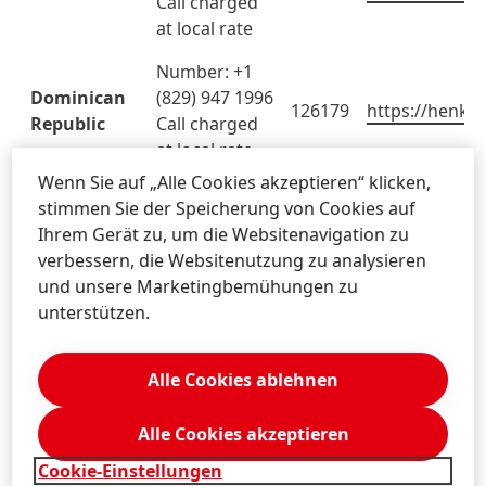
Call charged
at local rate
Number: +1
Dominican
(829) 947 1996
126179
https://henkel
Republic
Call charged
at local rate
Wenn Sie auf „Alle Cookies akzeptieren“ klicken,
Freephone:
Egypt
126179
https://henkel
stimmen Sie der Speicherung von Cookies auf
0800 000 0083
Ihrem Gerät zu, um die Websitenavigation zu
verbessern, die Websitenutzung zu analysieren
Number: +372
und unsere Marketingbemühungen zu
609 3008 Call
Estonia
126179
https://henkel
unterstützen.
charged at
local rate
Alle Cookies ablehnen
Freephone:
Finland
126179
https://henkel
0800 392 912
Alle Cookies akzeptieren
Freephone:
France
126179
https://henkel
Cookie-Einstellungen
080 554 3753