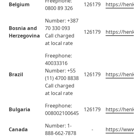
Freephone:
Belgium
126179
https://henkel
0800 89 326
Number: +387
Bosnia and
70 330 093
126179
https://henkel
Herzegovina
Call charged
at local rate
Freephone:
40033316
Number: +55
Brazil
126179
https://henkel
(11) 4700 8838
Call charged
at local rate
Freephone:
Bulgaria
126179
https://henkel
008002100645
Number: 1-
Canada
-
https://www.h
888-662-7878