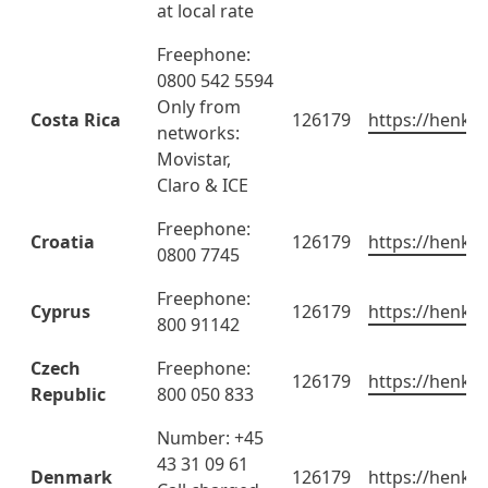
at local rate
Freephone:
0800 542 5594
Only from
Costa Rica
126179
https://henkel
networks:
Movistar,
Claro & ICE
Freephone:
Croatia
126179
https://henkel
0800 7745
Freephone:
Cyprus
126179
https://henkel
800 91142
Czech
Freephone:
126179
https://henkel
Republic
800 050 833
Number: +45
43 31 09 61
Denmark
126179
https://henkel