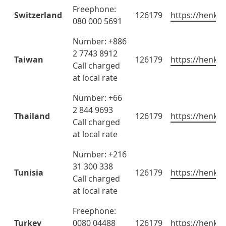
Freephone:
Switzerland
126179
https://henkel
080 000 5691
Number: +886
2 7743 8912
Taiwan
126179
https://henkel
Call charged
at local rate
Number: +66
2 844 9693
Thailand
126179
https://henkel
Call charged
at local rate
Number: +216
31 300 338
Tunisia
126179
https://henkel
Call charged
at local rate
Freephone:
Turkey
0080 04488
126179
https://henkel