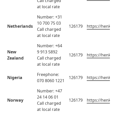
Call charged
at local rate
Number: +31
10 700 75 03
Netherlands
126179
https://henkel
Call charged
at local rate
Number: +64
New
9 913 5892
126179
https://henkel
Zealand
Call charged
at local rate
Freephone:
Nigeria
126179
https://henkel
070 8060 1221
Number: +47
24 14 06 01
Norway
126179
https://henkel
Call charged
at local rate