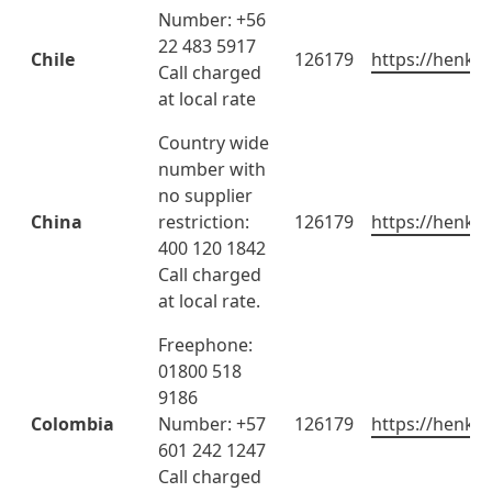
Number: +56
22 483 5917
Chile
126179
https://henkel
Call charged
at local rate
Country wide
number with
no supplier
China
restriction:
126179
https://henkel
400 120 1842
Call charged
at local rate.
Freephone:
01800 518
9186
Colombia
Number: +57
126179
https://henkel
601 242 1247
Call charged