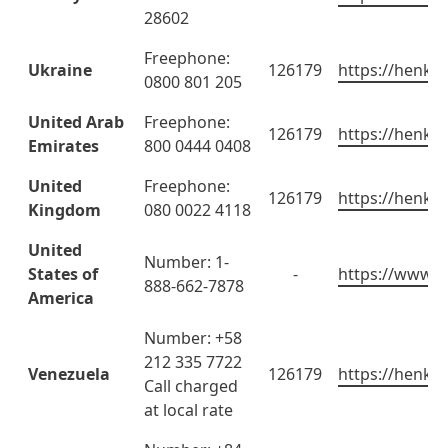
28602
Freephone:
Ukraine
126179
https://henkel
0800 801 205
United Arab
Freephone:
126179
https://henkel
Emirates
800 0444 0408
United
Freephone:
126179
https://henkel
Kingdom
080 0022 4118
United
Number: 1-
States of
-
https://www.h
888-662-7878
America
Number: +58
212 335 7722
Venezuela
126179
https://henkel
Call charged
at local rate