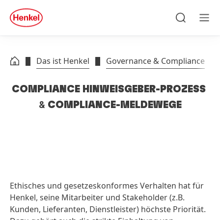
Zu Hauptinhalt springen
Zu Footer springen
quick
search
Suchen
Men
Das ist Henkel
Governance & Compliance
COMPLIANCE HINWEISGEBER-PROZESS
&
COMPLIANCE-MELDEWEGE
Ethisches und gesetzeskonformes Verhalten hat für
Henkel, seine Mitarbeiter und Stakeholder
(z.B.
Kunden, Lieferanten, Dienstleister) höchste Priorität.