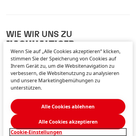
WIE WIR UNS ZU
NACHHALTIGER
Wenn Sie auf „Alle Cookies akzeptieren“ klicken,
GOVERNANCE
stimmen Sie der Speicherung von Cookies auf
POSITIONIEREN
Ihrem Gerät zu, um die Websitenavigation zu
verbessern, die Websitenutzung zu analysieren
Wir bei Henkel haben ein hohes Interesse am Dialog
und unsere Marketingbemühungen zu
mit denjenigen, die genauso wie wir an
unterstützen.
Meinungsvielfalt und konstruktivem Ideenaustausch
interessiert sind. Deshalb nehmen wir aktiv an
wichtigen gesellschaftspolitischen Diskussionen teil
Alle Cookies ablehnen
und beleuchten ausgewählte Themen von
öffentlichem Interesse näher.
Alle Cookies akzeptieren
Cookie-Einstellungen