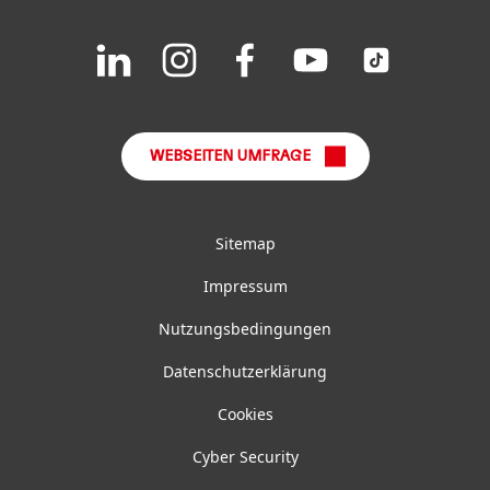
Downloads & Veröffentlichungen
Join
Join
Join
Join
Join
us
us
us
us
us
FAQ
on
on
on
on
on
LinkedIn
Instagram
Facebook
YouTube
TikTok
WEBSEITEN UMFRAGE
Sitemap
Impressum
Nutzungsbedingungen
Datenschutzerklärung
Cookies
Cyber Security