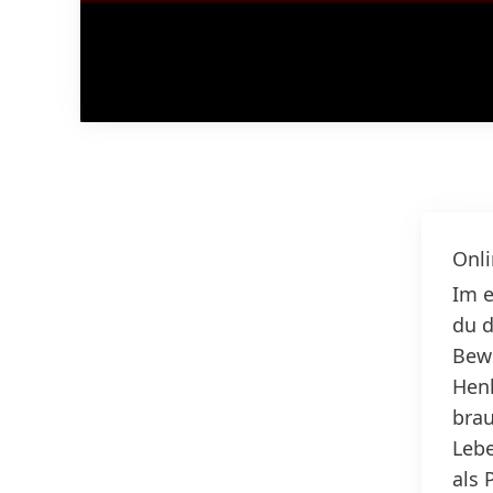
Onl
Im e
du d
Bew
Henk
brau
Lebe
als 