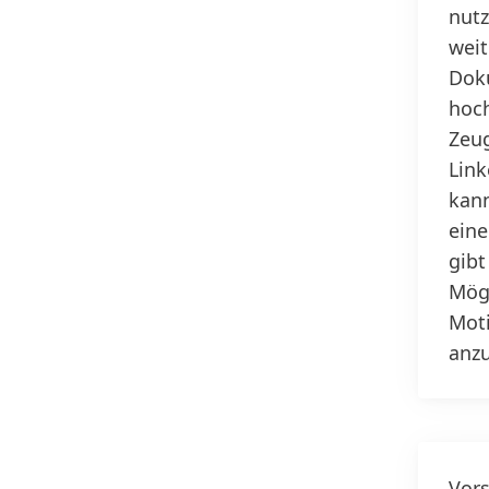
nutz
weit
Dok
hoch
Zeug
Link
kann
eine
gibt
Mögl
Moti
anz
Vors