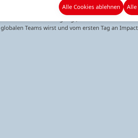
 ein Lebenslauf – sie ist dein erster Schritt, die Zuk
Alle Cookies ablehnen
Alle
zu formen.
klusiv und darauf ausgelegt, dass du dein echtes Po
globalen Teams wirst und vom ersten Tag an Impact 