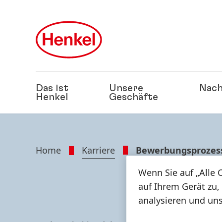
Zu Hauptinhalt springen
Zu Footer springen
Das ist
Unsere
Nach
Henkel
Geschäfte
Home
Karriere
Bewerbungsprozes
Wenn Sie auf „Alle 
BE
auf Ihrem Gerät zu,
analysieren und un