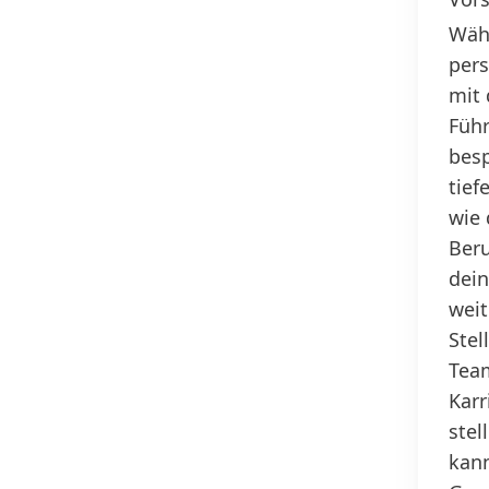
Wäh
pers
mit 
Füh
besp
tief
wie 
Beru
dein
weit
Stel
Tea
Karr
stel
kann