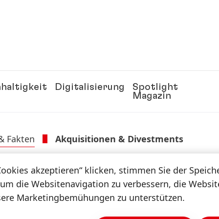
haltigkeit
Digitalisierung
Spotlight
Magazin
 & Fakten
Akquisitionen & Divestments
 Divestments
Cookies akzeptieren“ klicken, stimmen Sie der Speic
 um die Websitenavigation zu verbessern, die Websi
sere Marketingbemühungen zu unterstützen.
klung des Henkel-Konzerns liegt weiterhin in einem