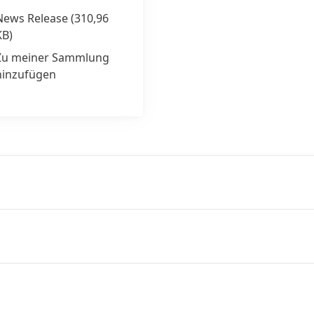
News Release
(310,96
KB)
Zu meiner Sammlung
hinzufügen
eschäfts mit Handelsmark
Akquisition von Seal for Li