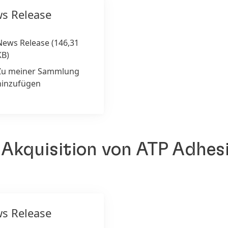
s Release
News Release
(146,31
KB)
Zu meiner Sammlung
hinzufügen
 Akquisition von ATP Adhe
s Release