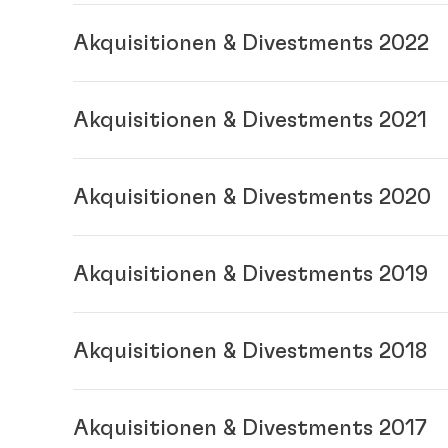
New
Akquisitionen & Divestments 2022
02.11.2023: Akqui
07.
New
Akquisitionen & Divestments 2021
13.09.2022: Akquis
New
Akquisitionen & Divestments 2020
23.07.2021: 
Akquisitionen & Divestments 2019
Akquisitionen 2020
(114,79 KB)
New
New
Akquisitionen & Divestments 2018
11.11.2019:
01.02.2024:
Akquisitionen & Divestments 2017