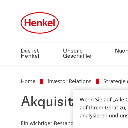
Zu Hauptinhalt springen
Zu Footer springen
Das ist
Unsere
Nach
Henkel
Geschäfte
Home
Investor Relations
Strategie
Akquisitionen &
Wenn Sie auf „Alle 
auf Ihrem Gerät zu,
analysieren und un
Ein wichtiger Bestandteil der Weiterentwic