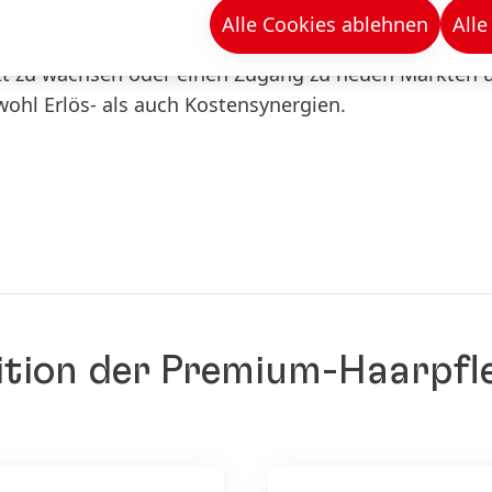
ie sowohl Akquisitionen als auch der Verkauf von Ma
Alle Cookies ablehnen
Alle
gbar sind, strategisch zu Henkel passen und finanziel
rkt zu wachsen oder einen Zugang zu neuen Märkten 
wohl Erlös- als auch Kostensynergien.
sition der Premium-Haarp