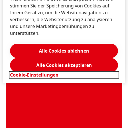
stimmen Sie der Speicherung von Cookies auf
Geschäfts­bericht 2025
Ihrem Gerät zu, um die Websitenavigation zu
verbessern, die Websitenutzung zu analysieren
inkl.
Nachhaltig­keits­erklärung
und unsere Marketingbemühungen zu
unterstützen.
Deutsch
Geschäfts­bericht 2025
(8,55 MB)
Alle Cookies ablehnen
Zu meiner Sammlung hinzufügen
Alle Cookies akzeptieren
Cookie-Einstellungen