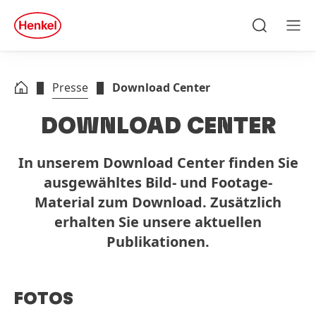
Zu Hauptinhalt springen
Zu Footer springen
quick
search
Suchen
Men
Presse
Download Center
DOWNLOAD CENTER
In unserem Download Center finden Sie
ausgewähltes Bild- und Footage-
Material zum Download. Zusätzlich
erhalten Sie unsere aktuellen
Publikationen.
FOTOS