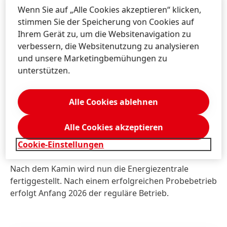
Wenn Sie auf „Alle Cookies akzeptieren“ klicken,
stimmen Sie der Speicherung von Cookies auf
Julien Mounier, Vorstandsvorsitzender der
Ihrem Gerät zu, um die Websitenavigation zu
Stadtwerke Düsseldorf: „Ein Projekt dieser
verbessern, die Websitenutzung zu analysieren
Größenordnung braucht starke Partner aus
und unsere Marketingbemühungen zu
Wirtschaft und Politik. Unser besonderer Dank gilt
unterstützen.
deshalb nicht nur Henkel, sondern auch der
Landeshauptstadt und dem NRW-
Wirtschaftsministerium, das diesem Projekt die
Alle Cookies ablehnen
entscheidende Förderung zur Verfügung stellt. Mit
dem neuen Kamin können wir künftig wertvolle
Alle Cookies akzeptieren
Energie nutzen, die sonst ungenutzt entweichen
würde.“
Cookie-Einstellungen
Nach dem Kamin wird nun die Energiezentrale
fertiggestellt. Nach einem erfolgreichen Probebetrieb
erfolgt Anfang 2026 der reguläre Betrieb.