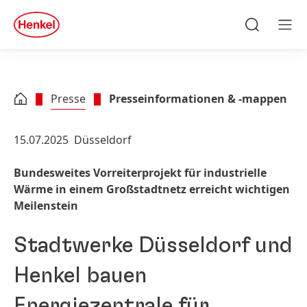
Zu Hauptinhalt springen
Zu Footer springen
quick
search
Suchen
Men
Presse
Presseinformationen & -mappen
15.07.2025
Düsseldorf
Bundesweites Vorreiterprojekt für industrielle
Wärme in einem Großstadtnetz erreicht wichtigen
Meilenstein
Stadtwerke Düsseldorf und
Henkel bauen
Energiezentrale für