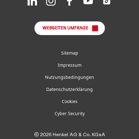
us
us
us
us
us
FAQ
on
on
on
on
on
LinkedIn
Instagram
Facebook
YouTube
TikTok
WEBSEITEN UMFRAGE
Sitemap
Impressum
Nutzungsbedingungen
Datenschutzerklärung
Cookies
Cyber Security
© 2026 Henkel AG & Co. KGaA