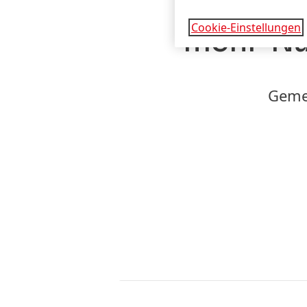
Mit inno
Cookie-Einstellungen
mehr Nac
Geme