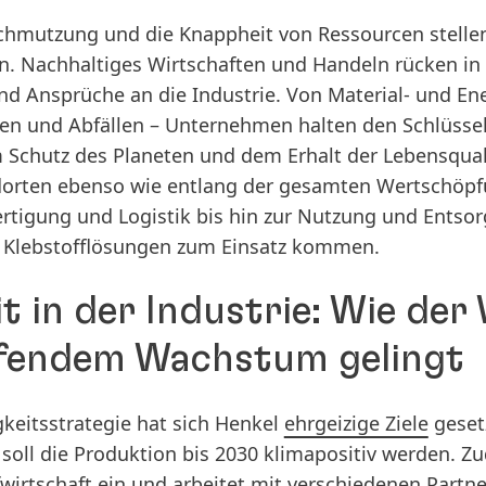
hmutzung und die Knappheit von Ressourcen stelle
n. Nachhaltiges Wirtschaften und Handeln rücken in
d Ansprüche an die Industrie. Von Material- und En
n und Abfällen – Unternehmen halten den Schlüssel
Schutz des Planeten und dem Erhalt der Lebensqualit
dorten ebenso wie entlang der gesamten Wertschöpf
ertigung und Logistik bis hin zur Nutzung und Entso
h Klebstofflösungen zum Einsatz kommen.
t in der Industrie: Wie der
fendem Wachstum gelingt
keitsstrategie hat sich Henkel
ehrgeizige Ziele
geset
soll die Produktion bis 2030 klimapositiv werden. Zu
fwirtschaft ein und arbeitet mit verschiedenen Part