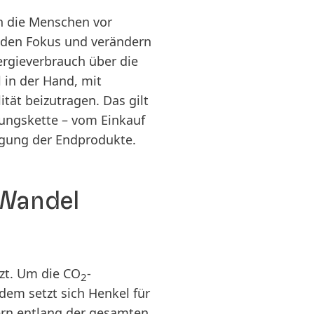
n die Menschen vor
 den Fokus und verändern
ergieverbrauch über die
 in der Hand, mit
ät beizutragen. Das gilt
ungskette – vom Einkauf
rgung der Endprodukte.
 Wandel
zt. Um die CO
-
2
dem setzt sich Henkel für
nern entlang der gesamten