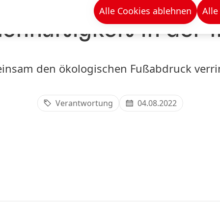
vativen Klebstofflö
Alle Cookies ablehnen
Alle
hhaltigkeit in der 
insam den ökologischen Fußabdruck verri
Verantwortung
04.08.2022