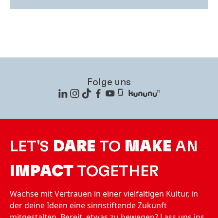
Folge uns
LET'S
DARE
TO
MAKE
AN
IMPACT
TOGETHER
Wachse mit Vertrauen in einer vielfältigen Kultur, in
der deine Ideen eine sinnstiftende Zukunft
mitgestalten. Bereit, etwas zu bewegen? Lass uns ins