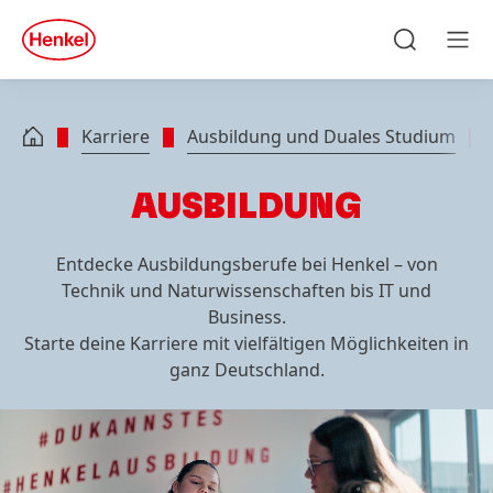
Zu Hauptinhalt springen
Zu Footer springen
quick
search
Suchen
Men
Karriere
Ausbildung und Duales Studium
AUSBILDUNG
Entdecke Ausbildungsberufe bei Henkel – von
Technik und Naturwissenschaften bis IT und
Business.
Starte deine Karriere mit vielfältigen Möglichkeiten in
ganz Deutschland.