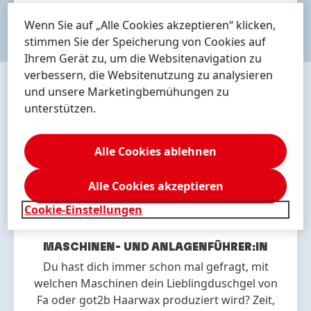
Wenn Sie auf „Alle Cookies akzeptieren“ klicken,
stimmen Sie der Speicherung von Cookies auf
Ihrem Gerät zu, um die Websitenavigation zu
verbessern, die Websitenutzung zu analysieren
und unsere Marketingbemühungen zu
PRODUKTIONS- UND
unterstützen.
TECHNIKBEREICH
Alle Cookies ablehnen
Hier findest du all deine Ausbildungsmöglichkeiten
im Produktions- und Technikbereich.
Alle Cookies akzeptieren
Cookie-Einstellungen
MASCHINEN- UND ANLAGEN
FÜHRER:IN
Du hast dich immer schon mal gefragt, mit
welchen Maschinen dein Lieblingduschgel von
Fa oder got2b Haarwax produziert wird? Zeit,