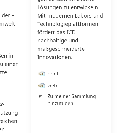
Lösungen zu entwickeln.
Haupt
ider –
Mit modernen Labors und
Produ
Umwelt
Technologieplattformen
Aceta
fördert das ICD
Essig
nachhaltige und
einer 
maßgeschneiderte
Indus
ßen in
Innovationen.
darun
u einer
Verpa
tte
Besch
print
und K
web
(Foto:
Zu meiner Sammlung
hinzufügen
se
pr
tützung
w
reichen.
en
Z