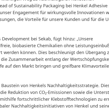
ead of Sustainability Packaging bei Henkel Adhesive
t unser Engagement für wirkungsvolle Innovationen w
ösungen, die Vorteile für unsere Kunden und für die 
 Development bei Sekab, fügt hinzu: „Unsere
lfreie, biobasierte Chemikalien ohne Leistungseinbu
t werden können. Dies beschleunigt den Übergang z
h die Zusammenarbeit entlang der Wertschöpfungske
fe auf den Markt bringen und greifbare Klimavorteile
er Baustein von Henkels Nachhaltigkeitsstrategie. Die
 die Reduktion von CO₂-Emissionen sowie die Unters
mithilfe fortschrittlicher Klebstofftechnologien zu er
obaler Nachhaltigkeitsinitiativen von Henkel und sein