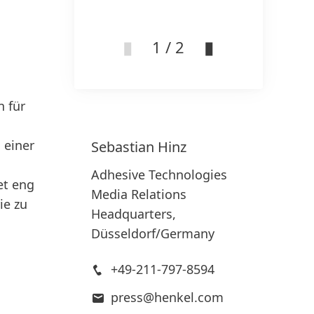
hi
1 / 2
n für
 einer
Sebastian
Hinz
Adhesive Technologies
et eng
Media Relations
ie zu
Headquarters,
Düsseldorf/Germany
+49-211-797-8594
press@henkel.com