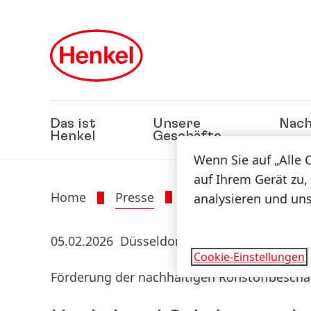
Zu Hauptinhalt springen
Zu Footer springen
Das ist
Unsere
Nach
Henkel
Geschäfte
Wenn Sie auf „Alle 
auf Ihrem Gerät zu,
Home
Presse
Presseinformatione
analysieren und un
05.02.2026
Düsseldorf
Cookie-Einstellungen
Förderung der nachhaltigen Rohstoffbeschaf