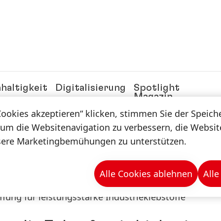
haltigkeit
Digitalisierung
Spotlight
Magazin
Cookies akzeptieren“ klicken, stimmen Sie der Speic
 um die Websitenavigation zu verbessern, die Websi
n & -mappen
sere Marketingbemühungen zu unterstützen.
Alle Cookies ablehnen
Alle
fung für leistungsstarke Industrieklebstoffe