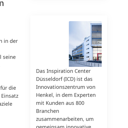
n
150 Jahre Henkel
Pioniergeist bedeutet, Fortschritt
ziel­gerichtet zu gestalten. Erfahre,
Sus
wie wir Wandel als Chance nutzen
20
 in der
und Inno­vation, Nachhaltigkeit &
Ver­ant­wor­tung voran­treiben, um
l seine
eine bessere Zukunft zu schaffen.
t
Gemeinsam.
Das Inspiration Center
Das s
Düsseldorf
(ICD) ist das
Chem
150 JAHRE HENKEL
Innovationszentrum von
Sekab
für die
Henkel, in dem Experten
fossil
 Einsatz
mit Kunden aus 800
Chemi
ziele
Branchen
indus
zusammenarbeiten, um
spezia
gemeinsam innovative
bioba