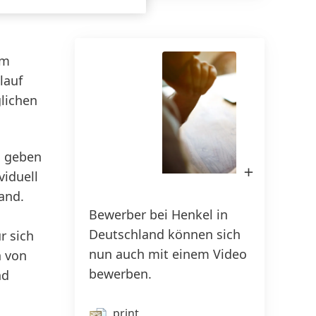
150 Jahre Henkel
Pioniergeist bedeutet, Fortschritt
em
ziel­gerichtet zu gestalten. Erfahre,
Sus
lauf
wie wir Wandel als Chance nutzen
20
lichen
und Inno­vation, Nachhaltigkeit &
Ver­ant­wor­tung voran­treiben, um
eine bessere Zukunft zu schaffen.
g geben
Gemeinsam.
Bild
viduell
in
Lightbox
and.
öffnen
150 JAHRE HENKEL
Bewerber bei Henkel in
Deutschland können sich
r sich
nun auch mit einem Video
n von
bewerben.
nd
print