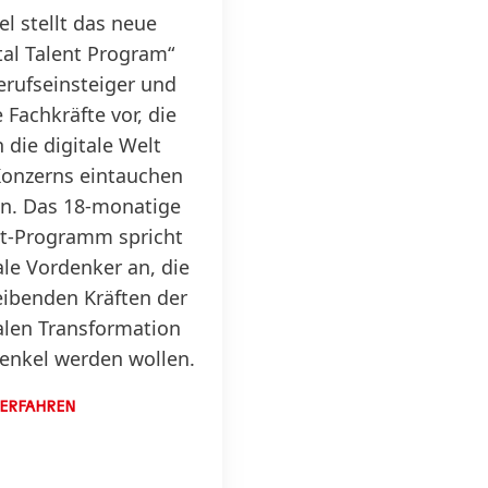
l stellt das neue
tal Talent Program“
erufseinsteiger und
 Fachkräfte vor, die
in die digitale Welt
Konzerns eintauchen
en. Das 18-monatige
nt-Programm spricht
ale Vordenker an, die
eibenden Kräften der
alen Transformation
enkel werden wollen.
ERFAHREN