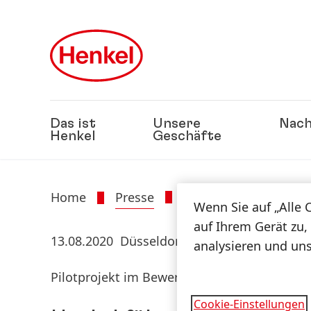
Zu Hauptinhalt springen
Zu Footer springen
Das ist
Unsere
Nach
Henkel
Geschäfte
Home
Presse
Presseinformatione
Wenn Sie auf „Alle 
auf Ihrem Gerät zu,
13.08.2020
Düsseldorf
analysieren und un
Pilotprojekt im Bewerbungsprozess
Cookie-Einstellungen