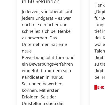
in 60 Sekunden
Henke
Jederzeit, von überall, auf
„Digi
jedem Endgerät – es war
für B
noch nie einfacher und
junge
schneller, sich bei Henkel
tief 
zu bewerben. Das
des 
Unternehmen hat eine
woll
neue
Tale
Bewerbungsplattform und
digit
ein Bewerbungsverfahren
zu tr
eingeführt, mit dem sich
digit
Kandidaten in nur 60
bei H
Sekunden bewerben
MEHR 
können. Mit ersten
Erfolgen: Seit der
Umstellung stieg die