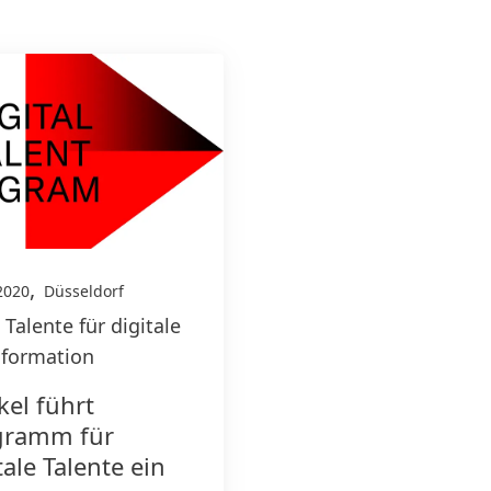
,
2020
Düsseldorf
Talente für digitale
sformation
el führt
gramm für
tale Talente ein