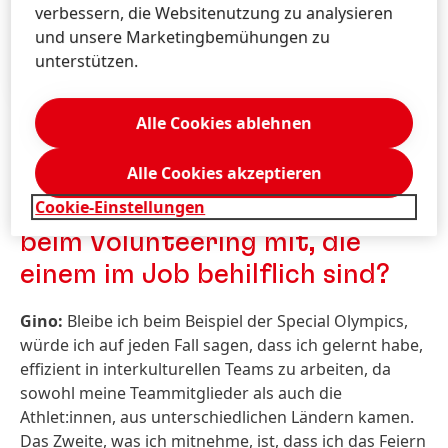
verbessern, die Websitenutzung zu analysieren
und unsere Marketingbemühungen zu
unterstützen.
Alle Cookies ablehnen
Alle Cookies akzeptieren
Cookie-Einstellungen
Welche Fähigkeiten nimmt man
beim Volunteering mit, die
einem im Job behilflich sind?
Gino:
Bleibe ich beim Beispiel der Special Olympics,
würde ich auf jeden Fall sagen, dass ich gelernt habe,
effizient in interkulturellen Teams zu arbeiten, da
sowohl meine Teammitglieder als auch die
Athlet:innen, aus unterschiedlichen Ländern kamen.
Das Zweite, was ich mitnehme, ist, dass ich das Feiern