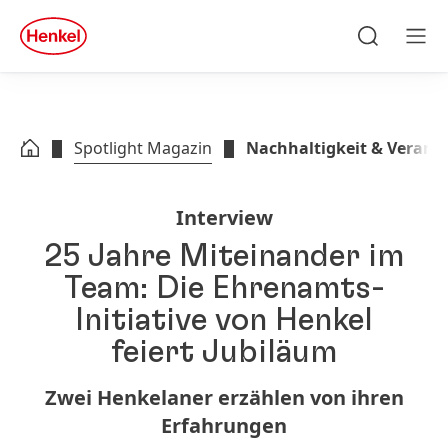
Zu Hauptinhalt springen
Zu Footer springen
quick
search
Suchen
Men
Spotlight Magazin
Nachhaltigkeit & Veran
Interview
25 Jahre Miteinander im
Team: Die Ehrenamts-
Initiative von Henkel
feiert Jubiläum
Zwei Henkelaner erzählen von ihren
Erfahrungen