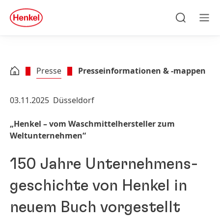
Zu Hauptinhalt springen
Zu Footer springen
quick
search
Suchen
Men
Presse
Presseinformationen & -mappen
03.11.2025
Düsseldorf
„Henkel – vom Waschmittelhersteller zum
Weltunternehmen“
150 Jahre Unternehmens­
geschichte von Henkel in
neuem Buch vorgestellt