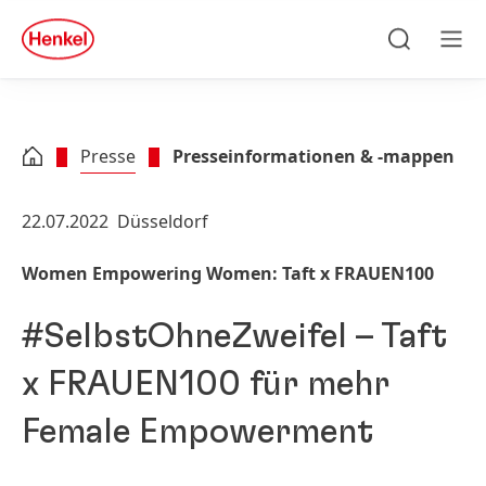
Zu Hauptinhalt springen
Zu Footer springen
quick
search
Suchen
Men
Presse
Presseinformationen & -mappen
22.07.2022
Düsseldorf
Women Empowering Women: Taft x FRAUEN100
#SelbstOhneZweifel – Taft
x FRAUEN100 für mehr
Female Empowerment