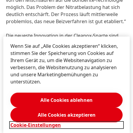
von den Mischsäuren auf die Bonderite-Technologie
möglich. Das Problem der Nitratbelastung hat sich
deutlich entschärft. Der Prozess läuft mittlerweile
problemlos, das neue Beizverfahren ist gut etabliert.“
Die neueste Innovation in der Cleanox-Sparte sind
Systeme zur Säurerückgewinnung. Sie machen die
Wenn Sie auf „Alle Cookies akzeptieren“ klicken,
Technologie noch kostengünstiger und nachhaltiger.
stimmen Sie der Speicherung von Cookies auf
Die von Henkel angebotenen Anlagen erfüllen viele
Ihrem Gerät zu, um die Websitenavigation zu
Zwecke, primär geht es jedoch darum, den im
verbessern, die Websitenutzung zu analysieren
Produktionssystem verbleibenden Schlamm zu
und unsere Marketingbemühungen zu
reduzieren und verbrauchte Bonderite C-CP-Produkte
unterstützen.
zu recyceln. Kunden können mit den Anlagen
erhebliche Verbrauchskosten sparen und ihren
ökologischen Fußabdruck weiter reduzieren.
Alle Cookies ablehnen
Die Bonderite C-CP-Technologien sind seit den
Alle Cookies akzeptieren
1990er-Jahren auf dem Markt. Sie waren die Antwort
Cookie-Einstellungen
Henkels auf die steigende Nachfrage nach