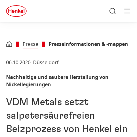
Zu Hauptinhalt springen
Zu Footer springen
quick
search
Suchen
Men
Presse
Presseinformationen & -mappen
06.10.2020
Düsseldorf
Nachhaltige und saubere Herstellung von
Nickellegierungen
VDM Metals setzt
salpeter­säurefreien
Beizprozess von Henkel ein