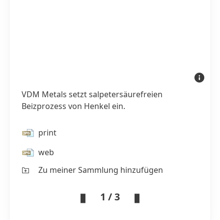
VDM
Metals
setzt
VDM Metals setzt salpetersäurefreien
salpeter
Beizproz
Beizprozess von Henkel ein.
von
Henkel
ein.
print
web
Zu meiner Sammlung hinzufügen
1 / 3