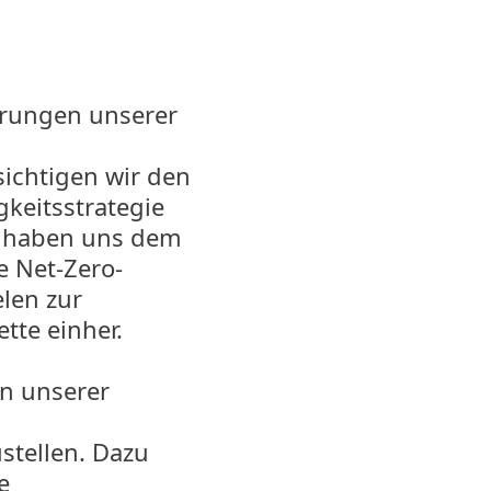
erungen unserer
ichtigen wir den
keitsstrategie
d haben uns dem
e Net-Zero-
elen zur
tte einher.
en unserer
stellen. Dazu
e