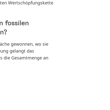
erten Wertschöpfungskette
 fossilen
en?
läche gewonnen, wo sie
rung gelangt das
lus die Gesamtmenge an