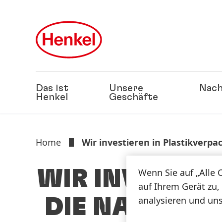
Zu Hauptinhalt springen
Zu Footer springen
Das ist
Unsere
Nach
Henkel
Geschäfte
Home
Wir investieren in Plastikver
WIR INVESTIE
Wenn Sie auf „Alle 
auf Ihrem Gerät zu,
analysieren und un
DIE NACHWA