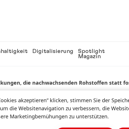
haltigkeit
Digitalisierung
Spotlight
Magazin
packungen, die nachwachsenden Rohstoffen statt f
REN IN PLASTIK
Cookies akzeptieren“ klicken, stimmen Sie der Speic
 um die Websitenavigation zu verbessern, die Websi
sere Marketingbemühungen zu unterstützen.
CHSENDEN ROHST