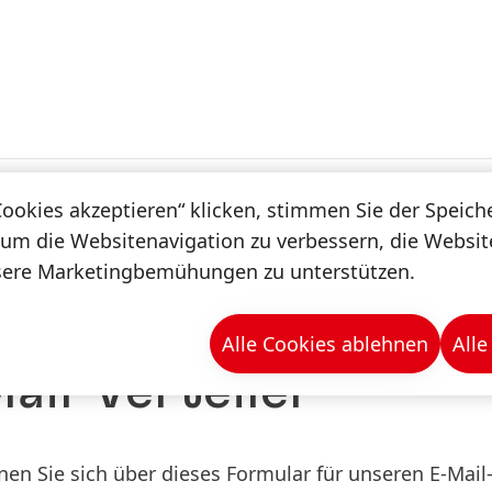
haltigkeit
Digitalisierung
Spotlight
Cookies akzeptieren“ klicken, stimmen Sie der Speic
Magazin
 um die Websitenavigation zu verbessern, die Websi
sere Marketingbemühungen zu unterstützen.
Verteiler
Alle Cookies ablehnen
Alle
ail-Verteiler
en Sie sich über dieses Formular für unseren E-Mail-