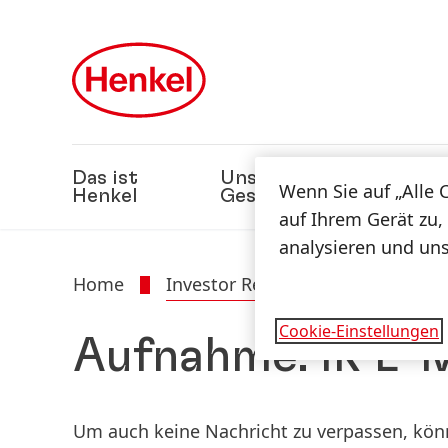
Zu Hauptinhalt springen
Zu Footer springen
Das ist
Unsere
Nach
Wenn Sie auf „Alle 
Henkel
Geschäfte
auf Ihrem Gerät zu,
analysieren und un
Home
Investor Relations
IR E-Mail 
Cookie-Einstellungen
Aufnahme: IR E-M
Um auch keine Nachricht zu verpassen, könn