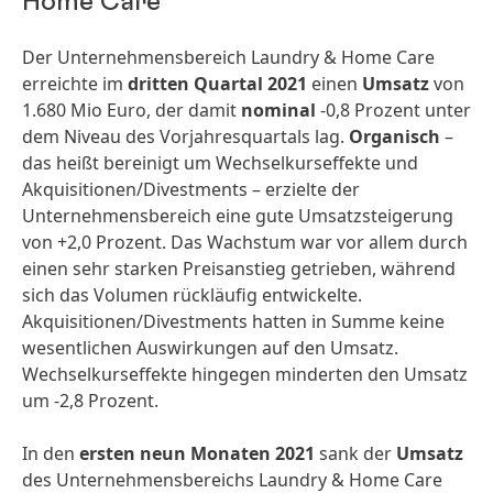
Home Care
Der Unternehmens­bereich Laundry & Home Care
erreichte im
dritten Quartal 2021
einen
Umsatz
von
1.680 Mio Euro, der damit
nominal
-0,8 Prozent unter
dem Niveau des Vorjahres­quartals lag.
Organisch
–
das heißt bereinigt um Wechselkurseffekte und
Akquisitionen/­Divestments – erzielte der
Unternehmens­bereich eine gute Umsatz­steigerung
von +2,0 Prozent. Das Wachstum war vor allem durch
einen sehr starken Preisanstieg getrieben, während
sich das Volumen rückläufig entwickelte.
Akquisitionen/­Divestments hatten in Summe keine
wesentlichen Auswir­kungen auf den Umsatz.
Wechsel­kurseffekte hingegen minderten den Umsatz
um -2,8 Prozent.
In den
ersten neun Monaten 2021
sank der
Umsatz
des Unternehmens­bereichs Laundry & Home Care