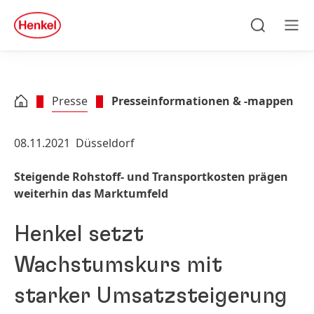
Zu Hauptinhalt springen
Zu Footer springen
quick
search
Suchen
Men
Presse
Presseinformationen & -mappen
08.11.2021
Düsseldorf
Steigende Rohstoff- und Transportkosten prägen
weiterhin das Marktumfeld
Henkel setzt
Wachstumskurs mit
starker Umsatzsteigerung