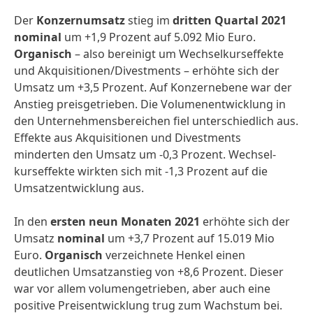
Der
Konzern­umsatz
stieg im
dritten Quartal 2021
nominal
um +1,9 Prozent auf 5.092 Mio Euro.
Organisch
– also bereinigt um Wechsel­kurseffekte
und Akquisitionen/­Divestments – erhöhte sich der
Umsatz um +3,5 Prozent. Auf Konzern­ebene war der
Anstieg preisgetrieben. Die Volumen­entwicklung in
den Unternehmens­bereichen fiel unterschiedlich aus.
Effekte aus Akquisitionen und Divestments
minderten den Umsatz um -0,3 Prozent. Wechsel­
kurseffekte wirkten sich mit -1,3 Prozent auf die
Umsatz­entwicklung aus.
In den
ersten neun Monaten 2021
erhöhte sich der
Umsatz
nominal
um +3,7 Prozent auf 15.019 Mio
Euro.
Organisch
verzeichnete Henkel einen
deutlichen Umsatz­anstieg von +8,6 Prozent. Dieser
war vor allem volumen­getrieben, aber auch eine
positive Preisentwicklung trug zum Wachstum bei.