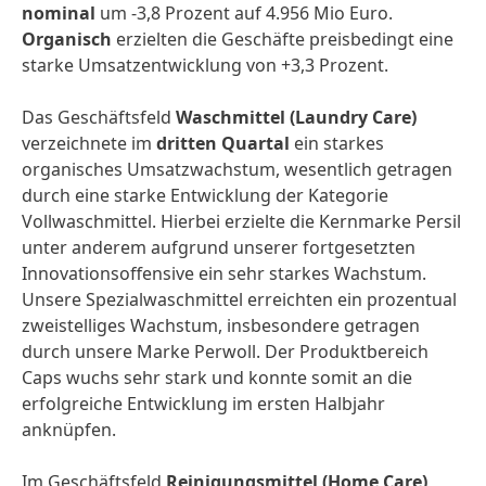
nominal
um -3,8 Prozent auf 4.956 Mio Euro.
Organisch
erzielten die Geschäfte preisbedingt eine
starke Umsatz­entwicklung von +3,3 Prozent.
Das Geschäftsfeld
Waschmittel
(Laundry Care)
verzeichnete im
dritten Quartal
ein starkes
organisches Umsatz­wachstum, wesentlich getragen
durch eine starke Entwicklung der Kategorie
Vollwasch­mittel. Hierbei erzielte die Kernmarke Persil
unter anderem aufgrund unserer fortgesetzten
Innovations­offensive ein sehr starkes Wachstum.
Unsere Spezial­waschmittel erreichten ein prozentual
zweistelliges Wachstum, insbesondere getragen
durch unsere Marke Perwoll. Der Produkt­bereich
Caps wuchs sehr stark und konnte somit an die
erfolgreiche Entwicklung im ersten Halbjahr
anknüpfen.
Im Geschäftsfeld
Reinigungsmittel
(Home Care)