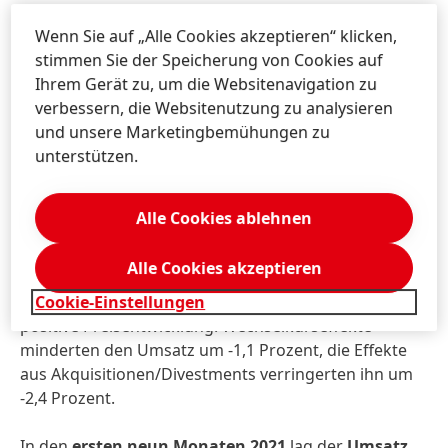
Asien/Pazifik verzeichneten ein sehr starkes
Wachstum, das durch alle Geschäfts­bereiche gestützt
Wenn Sie auf „Alle Cookies akzeptieren“ klicken,
wurde.
stimmen Sie der Speicherung von Cookies auf
Ihrem Gerät zu, um die Websitenavigation zu
Umsatzentwicklung Beauty Care
verbessern, die Websitenutzung zu analysieren
und unsere Marketingbemühungen zu
unterstützen.
Im
dritten Quartal 2021
verringerte sich der Umsatz
des Unternehmens­bereichs Beauty Care
nominal
um
-6,5 Prozent auf 934 Mio Euro.
Organisch
– das heißt
Alle Cookies ablehnen
bereinigt um Wechsel­kurseffekte und Akquisitionen/­
Divestments – lag der Umsatz um -3,0 Prozent unter
Alle Cookies akzeptieren
Vorjahres­niveau. Während das Volumen rückläufig
war, verzeichnete der Unternehmens­bereich eine
Cookie-Einstellungen
positive Preis­entwicklung. Wechselkurs­effekte
minderten den Umsatz um -1,1 Prozent, die Effekte
aus Akquisitionen/­Divestments verringerten ihn um
-2,4 Prozent.
In den
ersten neun Monaten 2021
lag der
Umsatz