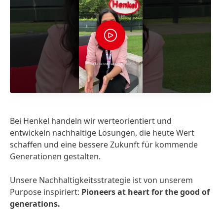
Bei Henkel handeln wir werteorientiert und
Be
entwickeln nachhaltige Lösungen, die heute Wert
„M
schaffen und eine bessere Zukunft für kommende
Generationen gestalten.
Ge
Pe
Unsere Nachhaltigkeitsstrategie ist von unserem
NG
Purpose inspiriert:
Pioneers at heart for the good of
Ge
generations.
ge
Ku