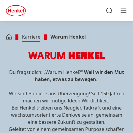
Zu Hauptinhalt springen
Zu Footer springen
quick
search
Suchen
Men
Karriere
Warum Henkel
WARUM
HENKEL
Du fragst dich: „Warum Henkel?“
Weil wir den Mut
haben, etwas zu bewegen
.
Wir sind Pioniere aus Überzeugung! Seit 150 Jahren
machen wir mutige Ideen Wirklichkeit.
Bei Henkel treiben uns Neugier, Tatkraft und eine
wachstumsorientierte Denkweise an, gemeinsam
eine bessere Zukunft zu gestalten.
Geleitet von einem gemeinsamen Purpose schaffen