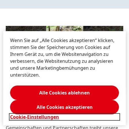
Wenn Sie auf „Alle Cookies akzeptieren“ klicken,
stimmen Sie der Speicherung von Cookies auf
Ihrem Gerät zu, um die Websitenavigation zu
verbessern, die Websitenutzung zu analysieren
und unsere Marketingbemühungen zu
unterstützen.
Alle Cookies ablehnen
Alle Cookies akzeptieren
WIR BIETEN
MEHR ALS JOBS
Cookie-Einstellungen
Mit klaren Zielen für unseren Planeten,
Gemeinschaften und Partnerschaften treibt unsere