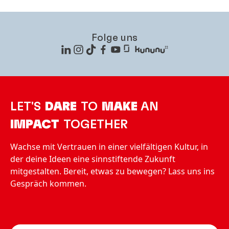
Folge uns
LET'S
DARE
TO
MAKE
AN
IMPACT
TOGETHER
Wachse mit Vertrauen in einer vielfältigen Kultur, in
der deine Ideen eine sinnstiftende Zukunft
mitgestalten. Bereit, etwas zu bewegen? Lass uns ins
Gespräch kommen.