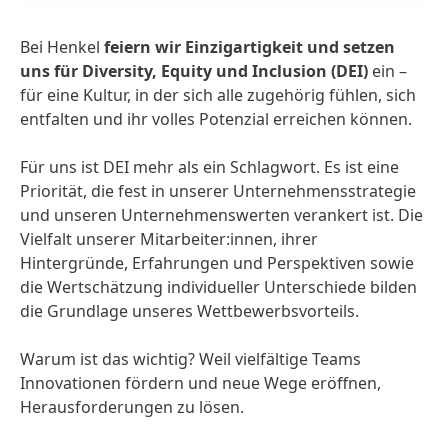
Bei Henkel
feiern wir Einzigartigkeit und setzen
uns für Diversity, Equity und Inclusion
(DEI)
ein –
für eine Kultur, in der sich alle zugehörig fühlen, sich
Be
entfalten und ihr volles Potenzial erreichen können.
vo
Ve
Für uns ist DEI mehr als ein Schlagwort. Es ist eine
vo
Priorität, die fest in unserer Unternehmensstrategie
und unseren Unternehmenswerten verankert ist. Die
Fü
Vielfalt unserer Mitarbeiter:innen, ihrer
ei
Hintergründe, Erfahrungen und Perspektiven sowie
be
die Wertschätzung individueller Unterschiede bilden
Le
die Grundlage unseres Wettbewerbsvorteils.
fü
Warum ist das wichtig? Weil vielfältige Teams
Um
Innovationen fördern und neue Wege eröffnen,
Sp
Herausforderungen zu lösen.
Be
we