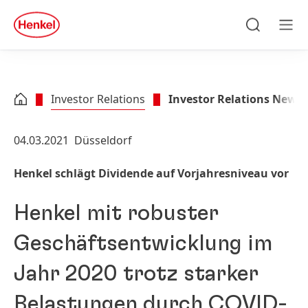
Zu Hauptinhalt springen
Zu Footer springen
quick
search
Suchen
Men
Investor Relations
Investor Relations News
04.03.2021
Düsseldorf
Henkel schlägt Dividende auf Vorjahresniveau vor
Henkel mit robuster
Geschäftsentwicklung im
Jahr 2020 trotz starker
Belastungen durch COVID-