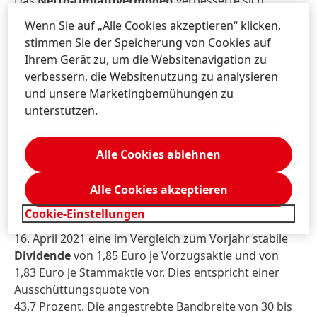
Das
Netto-Umlaufvermögen
verbesserte sich
deutlich auf 0,7 Prozent vom Umsatz, gegenüber 3,9
Wenn Sie auf „Alle Cookies akzeptieren“ klicken,
Prozent im Vorjahreszeitraum.
stimmen Sie der Speicherung von Cookies auf
Ihrem Gerät zu, um die Websitenavigation zu
Der
Free Cashflow
blieb sehr stark und erreichte mit
verbessern, die Websitenutzung zu analysieren
2.338 Mio. Euro fast das Niveau des Vorjahres (2019:
und unsere Marketingbemühungen zu
2.471 Mio. Euro).
unterstützen.
Die
Nettofinanzposition
verbesserte sich deutlich
und lag zum 31. Dezember 2020 bei
Alle Cookies ablehnen
-888 Mio. Euro (31. Dezember 2019: -2.047 Mio. Euro).
Alle Cookies akzeptieren
Vorstand, Aufsichtsrat und Gesellschafterausschuss
Cookie-Einstellungen
schlagen der Hauptversammlung am
16. April 2021 eine im Vergleich zum Vorjahr stabile
Dividende
von 1,85 Euro je Vorzugsaktie und von
1,83 Euro je Stammaktie vor. Dies entspricht einer
Ausschüttungsquote von
43,7 Prozent. Die angestrebte Bandbreite von 30 bis