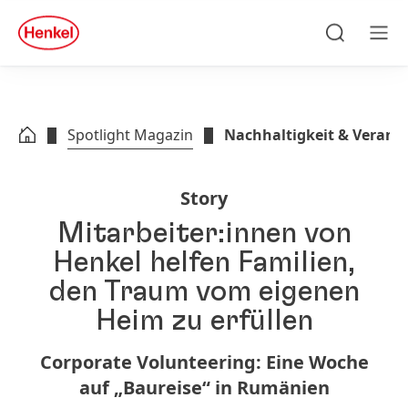
Zu Hauptinhalt springen
Zu Footer springen
quick
search
Suchen
Men
Spotlight Magazin
Nachhaltigkeit & Veran
Story
Mitarbeiter:innen von
Henkel helfen Familien,
den Traum vom eigenen
Heim zu erfüllen
Corporate Volunteering: Eine Woche
auf „Baureise“ in Rumänien