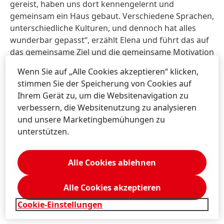
gereist, haben uns dort kennengelernt und
gemeinsam ein Haus gebaut. Verschiedene Sprachen,
unterschiedliche Kulturen, und dennoch hat alles
wunderbar gepasst“, erzählt Elena und führt das auf
das gemeinsame Ziel und die gemeinsame Motivation
zurück.
Wenn Sie auf „Alle Cookies akzeptieren“ klicken,
stimmen Sie der Speicherung von Cookies auf
Das sieht Sina genauso: „Wir haben uns sehr gut
Ihrem Gerät zu, um die Websitenavigation zu
verstanden. Egal aus welchem Land, ob alt oder jung,
verbessern, die Websitenutzung zu analysieren
Mann oder Frau, ob aus der Fertigung oder der
und unsere Marketingbemühungen zu
Verwaltung. Mehr Diversität geht nicht, es war ein
unterstützen.
Feuerwerk an Teamspirit.“ Dies unterstreiche einmal
mehr, wie sehr Vielfalt zu besseren Leistungen und
Erfolg beiträgt. Elena hat im Unternehmen bereits
Alle Cookies ablehnen
Vorträge über ihre Erfahrungen in Rumänien
gehalten. Damit will sie die Kolleg:innen motivieren,
Alle Cookies akzeptieren
sich für soziale Projekte zu engagieren.
Cookie-Einstellungen