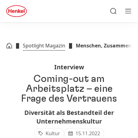
Zu Hauptinhalt springen
Zu Footer springen
quick
search
Suchen
Men
Spotlight Magazin
Menschen, Zusammenarb
Interview
Coming-out am
Arbeitsplatz – eine
Frage des Vertrauens
Diversität als Bestandteil der
Unternehmenskultur
Kultur
15.11.2022