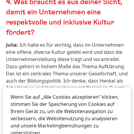
4.
Was braucht es aus deiner Sicht,
damit ein Unternehmen eine
respektvolle und inklusive Kultur
fördert?
Julia:
Ich halte es für wichtig, dass im Unternehmen
eine offene, diverse Kultur gelebt wird und dass die
Unternehmensleitung diese trägt und vorantreibt.
Dazu gehört in hohem Maße das Thema Aufklärung.
Das ist ein zentrales Thema unserer Gesellschaft, und
auch der Bildungspolitik. Ich denke, dass Henkel als
Arbeitgeber und Unternehmen mit Trainings, Events
und Kommunikationskampagnen viel zur
Wenn Sie auf „Alle Cookies akzeptieren“ klicken,
allgemeinen Aufklärung beitragen kann. Ich bin
stimmen Sie der Speicherung von Cookies auf
dankbar, dass wir in unserem Diversity, Equity und
Ihrem Gerät zu, um die Websitenavigation zu
Inclusion (DEI)-Team und auch in den Employee
verbessern, die Websitenutzung zu analysieren
Resource Groups (ERGs) Menschen haben, die sich
und unsere Marketingbemühungen zu
täglich mit diesem Thema befassen. Und obwohl
unterstützen.