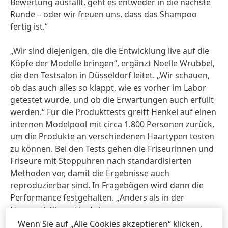
Bewertung ausfällt, geht es entweder in die nächste
Runde – oder wir freuen uns, dass das Shampoo
fertig ist.“
„Wir sind diejenigen, die die Entwicklung live auf die
Köpfe der Modelle bringen“, ergänzt Noelle Wrubbel,
die den Testsalon in Düsseldorf leitet. „Wir schauen,
ob das auch alles so klappt, wie es vorher im Labor
getestet wurde, und ob die Erwartungen auch erfüllt
werden.“ Für die Produkttests greift Henkel auf einen
internen Modelpool mit circa 1.800 Personen zurück,
um die Produkte an verschiedenen Haartypen testen
zu können. Bei den Tests gehen die Friseurinnen und
Friseure mit Stoppuhren nach standardisierten
Methoden vor, damit die Ergebnisse auch
reproduzierbar sind. In Fragebögen wird dann die
Performance festgehalten. „Anders als in der
Haaranalytik und im Labor, wo
naturwissenschaftliche Prozesse im Mittelpunkt
Wenn Sie auf „Alle Cookies akzeptieren“ klicken,