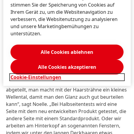
stehen, geht es im Testsalon vor allem um
stimmen Sie der Speicherung von Cookies auf
menschliche Urteile“, erklärt Noelle: „Wie ist das
Ihrem Gerät zu, um die Websitenavigation zu
Feedback des Modells? Ist das Kopfhautgefühl
verbessern, die Websitenutzung zu analysieren
angenehm? Was sagen die Profis, also die
und unsere Marketingbemühungen zu
Friseur:innen selbst, zu dem Produkt? Lässt es sich
unterstützen.
gut auftragen? Wie entwickelt es sich auf dem Kopf?
Lässt es sich gleichmäßig ausspülen? Lassen sich die
Alle Cookies ablehnen
Haare in feuchtem Zustand entwirren? Sind die Haare
gut kämmbar?“
Alle Cookies akzeptieren
Noelle erklärt das Vorgehen praktisch an Beispielen:
Cookie-Einstellungen
„Wenn der Glanz abgefragt wird, werden die Haare
abgeteilt, man macht mit der Haarsträhne ein kleines
Wellental, damit man den Glanz auch gut beurteilen
kann“, sagt Noelle. „Bei Halbseitentests wird eine
Seite mit dem neu entwickelten Produkt getestet, die
andere Seite mit einem Standardprodukt. Oder wir
arbeiten am Hinterkopf an sogenannten Fenstern,
indem wir unter den langen Deckhaaren etwas