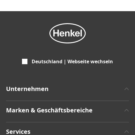
Deutschland | Webseite wechseln
Unternehmen
Über Henkel
Marken & Geschäftsbereiche
Henkel-Markendesign
Henkel Adhesive Technologies
Zahlen & Fakten
Services