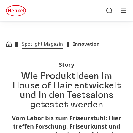
Zu Hauptinhalt springen
Zu Footer springen
quick
search
Suchen
Men
Spotlight Magazin
Innovation
Story
Wie Produktideen im
House of Hair entwickelt
und in den Testsalons
getestet werden
Vom Labor bis zum Friseurstuhl: Hier
treffen Forschung, Friseurkunst und