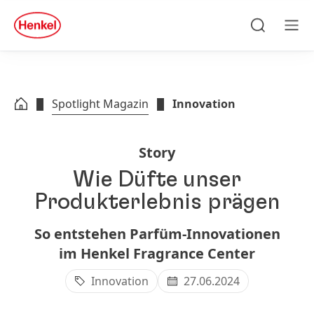
Zu Hauptinhalt springen
Zu Footer springen
quick
search
Suchen
Men
Spotlight Magazin
Innovation
Story
Wie Düfte unser
Produkterlebnis prägen
So entstehen Parfüm-Innovationen
im Henkel Fragrance Center
Innovation
27.06.2024