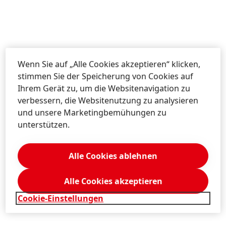
Wenn Sie auf „Alle Cookies akzeptieren“ klicken,
stimmen Sie der Speicherung von Cookies auf
Wie eine Musikerin, die Noten
Ihrem Gerät zu, um die Websitenavigation zu
verbessern, die Websitenutzung zu analysieren
aneinanderreiht und so ein Lied
und unsere Marketingbemühungen zu
oder eine Oper komponiert,
unterstützen.
kreiere ich eine harmonische
Zusammensetzung aus
Alle Cookies ablehnen
verschiedenen Duftnoten.
Alle Cookies akzeptieren
Manuela Materne, Senior Parfümeurin bei Henkel
Cookie-Einstellungen