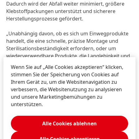
Dadurch wird der Abfall weiter minimiert, größere
Klebstoffpackungen unterstützt und sicherere
Herstellungsprozesse gefördert.
„Unabhängig davon, ob es sich um Einwegprodukte
handelt, die eine schnelle, präzise Montage und
Sterilisationsbeständigkeit erfordern, oder um
wiederverwendbare Produkte, die Langlebigkeit und
Biokompatibilität erfordern und mehreren
Wenn Sie auf „Alle Cookies akzeptieren“ klicken,
Sterilisationszyklen standhalten – unsere bewährten
stimmen Sie der Speicherung von Cookies auf
Loctite-Klebstoffe sind so konzipiert, dass sie all diese
Ihrem Gerät zu, um die Websitenavigation zu
komplexen Anforderungen mit Zuversicht erfüllen“,
verbessern, die Websitenutzung zu analysieren
ergänzt Tobias Käfer.
und unsere Marketingbemühungen zu
unterstützen.
Henkel Adhesive Technologies arbeitet bei der
Entwicklung und Produktion von Medizintechnik-
Produkten eng mit seinen Partnern zusammen. Ziel
Alle Cookies ablehnen
ist es, Herausforderungen im Bereich der
Medizintechnik effizient zu bewältigen und die