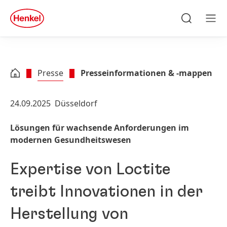
Zu Hauptinhalt springen
Zu Footer springen
quick
search
Suchen
Men
Presse
Presseinformationen & -mappen
24.09.2025
Düsseldorf
Lösungen für wachsende Anforderungen im
modernen Gesundheitswesen
Expertise von Loctite
treibt Innovationen in der
Herstellung von