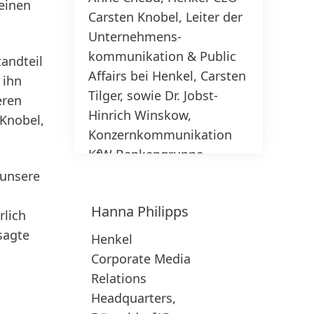
 einen
Carsten Knobel, Leiter der
(Foto
Unter­nehmens­
kommunikation & Public
pr
tandteil
Affairs bei Henkel, Carsten
 ihn
w
Tilger, sowie Dr. Jobst-
eren
1 / 3
Z
Hinrich Winskow,
 Knobel,
hi
Konzern­kommunikation
KfW Bankengruppe.
(Foto: Jonas Ratermann)
 unsere
Hanna
Philipps
print
rlich
sagte
Henkel
web
Corporate Media
Zu meiner Sammlung
Relations
hinzufügen
Headquarters,