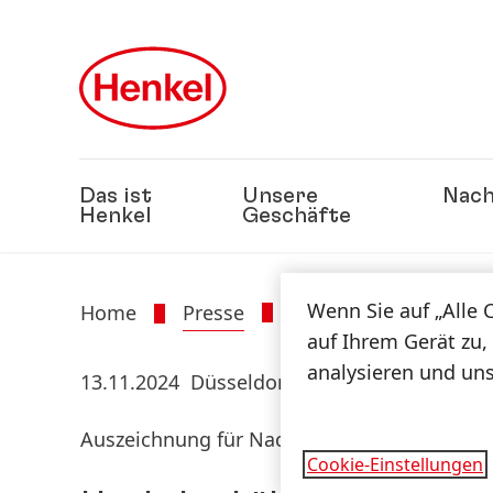
Zu Hauptinhalt springen
Zu Footer springen
Das ist
Unsere
Nach
Henkel
Geschäfte
Wenn Sie auf „Alle 
Home
Presse
Presseinformatione
auf Ihrem Gerät zu,
analysieren und un
13.11.2024
Düsseldorf
Auszeichnung für Nachhaltigkeitskommuni
Cookie-Einstellungen