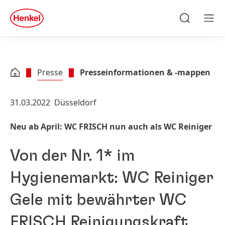
Zu Hauptinhalt springen
Zu Footer springen
quick
search
Suchen
Men
Presse
Presseinformationen & -mappen
31.03.2022
Düsseldorf
Neu ab April: WC FRISCH nun auch als WC Reiniger
Von der Nr. 1* im
Hygienemarkt: WC Reiniger
Gele mit bewährter WC
FRISCH Reinigungskraft