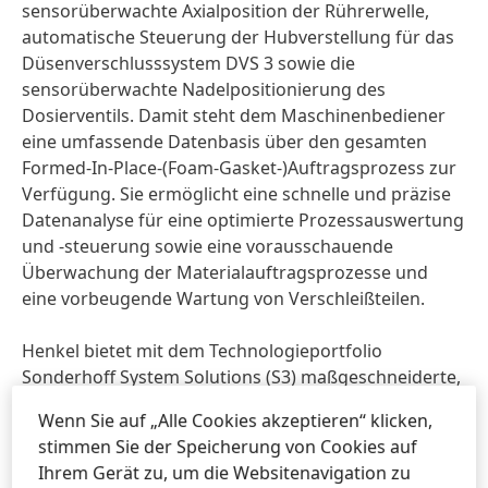
sensorüberwachte Axialposition der Rührerwelle,
automatische Steuerung der Hubverstellung für das
Düsenverschlusssystem DVS 3 sowie die
sensorüberwachte Nadelpositionierung des
Dosierventils. Damit steht dem Maschinenbediener
eine umfassende Datenbasis über den gesamten
Formed-In-Place-
(Foam-Gasket-)Auftragsprozess zur
Verfügung. Sie ermöglicht eine schnelle und präzise
Datenanalyse für eine optimierte Prozessauswertung
und -steuerung sowie eine vorausschauende
Überwachung der Materialauftragsprozesse und
eine vorbeugende Wartung von Verschleißteilen.
Henkel bietet mit dem Technologieportfolio
Sonderhoff System Solutions
(S3) maßgeschneiderte,
automatisierte Dichtungs-, Klebe- und
Wenn Sie auf „Alle Cookies akzeptieren“ klicken,
Vergusslösungen, mit Material, Maschine und
stimmen Sie der Speicherung von Cookies auf
Automation aus einer Hand an. Die Kunden haben die
Ihrem Gerät zu, um die Websitenavigation zu
Wahl zwischen dem kompletten Angebotspaket,