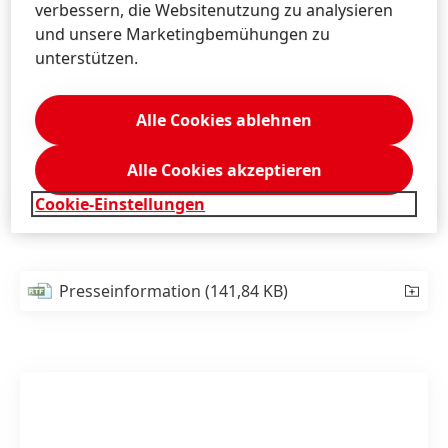
verbessern, die Websitenutzung zu analysieren
passenden Einzellösungen oder der Auslagerung
und unsere Marketingbemühungen zu
komplexer Prozesse in die Lohnfertigung von Henkel.
unterstützen.
Das Spektrum reicht hier von der Bemusterung von
Prototypen über Kleinserien bis hin zur
Serienfertigung im Produktionsmaßstab.
Alle Cookies ablehnen
Alle Cookies akzeptieren
Cookie-Einstellungen
Presseinformation
(701,19 KB)
Presseinformation
(141,84 KB)