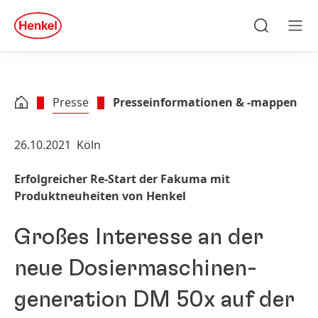
Zu Hauptinhalt springen
Zu Footer springen
quick
search
Suchen
Men
Presse
Presseinformationen & -mappen
26.10.2021
Köln
Erfolgreicher Re-Start der Fakuma mit
Produktneuheiten von Henkel
Großes Interesse an der
neue Dosie­rmaschinen­
generation DM 50x auf der