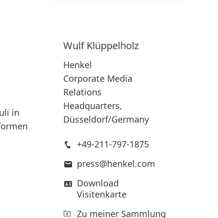
150 Jahre Henkel
Pioniergeist bedeutet, Fortschritt
ziel­gerichtet zu gestalten. Erfahre,
Wulf
Klüppelholz
Sus
wie wir Wandel als Chance nutzen
20
Henkel
und Inno­vation, Nachhaltigkeit &
Corporate Media
Ver­ant­wor­tung voran­treiben, um
Relations
eine bessere Zukunft zu schaffen.
Headquarters,
Gemeinsam.
li in
Düsseldorf/Germany
tformen
150 JAHRE HENKEL
+49-211-797-1875
press@henkel.com
Download
Visitenkarte
Zu meiner Sammlung