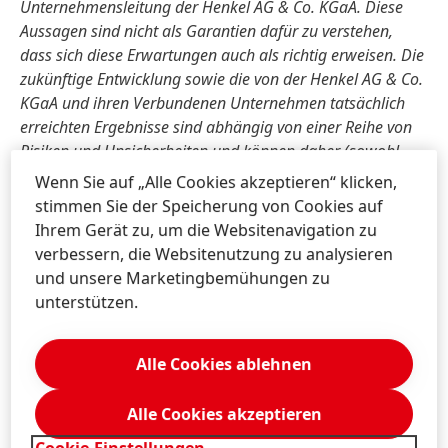
Unternehmensleitung der Henkel AG & Co. KGaA. Diese
Aussagen sind nicht als Garantien dafür zu verstehen,
dass sich diese Erwartungen auch als richtig erweisen. Die
zukünftige Entwicklung sowie die von der Henkel AG & Co.
KGaA und ihren Verbundenen Unternehmen tatsächlich
erreichten Ergebnisse sind abhängig von einer Reihe von
Risiken und Unsicherheiten und können daher
(sowohl
negativ als auch positiv) wesentlich von den
Wenn Sie auf „Alle Cookies akzeptieren“ klicken,
zukunftsbezogenen Aussagen abweichen. Verschiedene
stimmen Sie der Speicherung von Cookies auf
dieser Faktoren liegen außerhalb des Einflussbereichs von
Ihrem Gerät zu, um die Websitenavigation zu
Henkel und können nicht präzise vorausgeschätzt werden,
verbessern, die Websitenutzung zu analysieren
zum Beispiel das künftige wirtschaftliche Umfeld sowie
und unsere Marketingbemühungen zu
das Verhalten von Wettbewerbern und anderen
unterstützen.
Marktteilnehmern. Eine Aktualisierung der
zukunftsbezogenen Aussagen ist weder geplant noch
Alle Cookies ablehnen
übernimmt Henkel hierzu eine gesonderte Verpflichtung.
Alle Cookies akzeptieren
Dieses Dokument enthält – in einschlägigen
Rechnungslegungsrahmen nicht genau bestimmte –
Cookie-Einstellungen