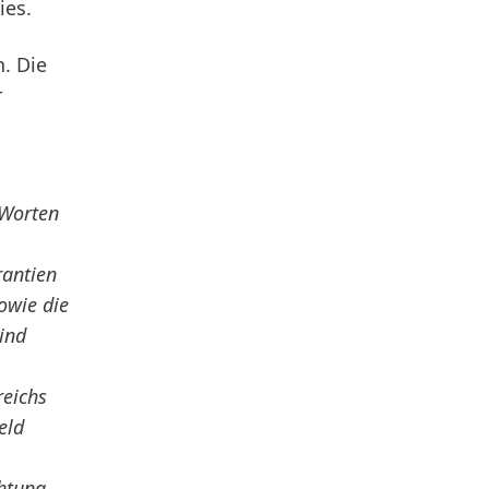
ies.
. Die
r
 Worten
rantien
owie die
ind
reichs
eld
htung.