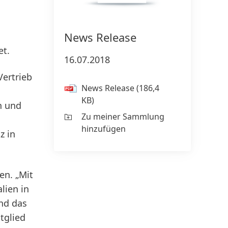
150 Jahre Henkel
Pioniergeist bedeutet, Fortschritt
News Release
ziel­gerichtet zu gestalten. Erfahre,
Sus
et.
16.07.2018
wie wir Wandel als Chance nutzen
20
und Inno­vation, Nachhaltigkeit &
Vertrieb
Ver­ant­wor­tung voran­treiben, um
News Release
(186,4
KB)
eine bessere Zukunft zu schaffen.
n und
Gemeinsam.
Zu meiner Sammlung
hinzufügen
z in
150 JAHRE HENKEL
en. „Mit
lien in
und das
tglied