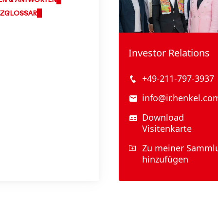
EN & ANTWORTEN
NZGLOSSAR
Investor Relations
+49-211-797-3937
info@ir.henkel.co
Download
Visitenkarte
Zu meiner Samml
hinzufügen