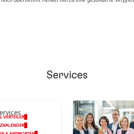
Services
ervices
L VERTEILER
NZKALENDER