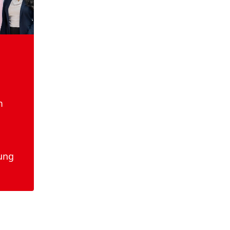
m
ung