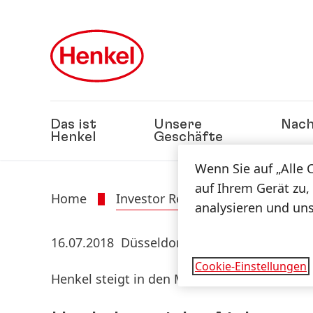
Zu Hauptinhalt springen
Zu Footer springen
Das ist
Unsere
Nach
Henkel
Geschäfte
Wenn Sie auf „Alle 
auf Ihrem Gerät zu,
Home
Investor Relations
Investor
analysieren und un
16.07.2018
Düsseldorf
Cookie-Einstellungen
Henkel steigt in den Markt für Baumaterialie