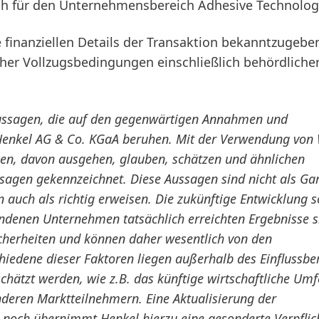
ch für den Unternehmensbereich Adhesive Technolog
finanziellen Details der Transaktion bekanntzugeben
cher Vollzugsbedingungen einschließlich behördliche
Aussagen, die auf den gegenwärtigen Annahmen und
Henkel AG & Co. KGaA beruhen. Mit der Verwendung von
hen, davon ausgehen, glauben, schätzen und ähnlichen
agen gekennzeichnet. Diese Aussagen sind nicht als Ga
n auch als richtig erweisen. Die zukünftige Entwicklung s
ndenen Unternehmen tatsächlich erreichten Ergebnisse s
cherheiten und können daher wesentlich von den
edene dieser Faktoren liegen außerhalb des Einflussbe
hätzt werden, wie z.B. das künftige wirtschaftliche Umf
deren Marktteilnehmern. Eine Aktualisierung der
 noch übernimmt Henkel hierzu eine gesonderte Verpflic