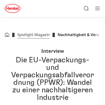
Zu Hauptinhalt springen
Zu Footer springen
quick
search
Suchen
Men
Spotlight Magazin
Nachhaltigkeit & Veran
Interview
Die EU-Verpackungs-
und
Verpackungsabfallveror
dnung
(PPWR): Wandel
zu einer nachhaltigeren
Industrie