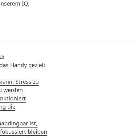
unserem IQ.
u:
das Handy gezielt
kann, Stress zu
zu werden
nktioniert
g die
abdingbar ist,
fokussiert bleiben