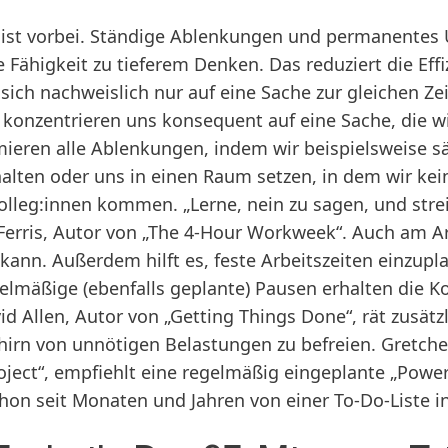
s ist vorbei. Ständige Ablenkungen und permanente
Fähigkeit zu tieferem Denken. Das reduziert die Effi
sich nachweislich nur auf eine Sache zur gleichen Ze
konzentrieren uns konsequent auf eine Sache, die wir
mieren alle Ablenkungen, indem wir beispielsweise s
alten oder uns in einen Raum setzen, in dem wir ke
lleg:innen kommen. „Lerne, nein zu sagen, und strei
 Ferris, Autor von „The 4-Hour Workweek“. Auch am Arb
ann. Außerdem hilft es, feste Arbeitszeiten einzupla
egelmäßige
(ebenfalls geplante) Pausen erhalten die 
id Allen, Autor von „Getting Things Done“, rät zusät
irn von unnötigen Belastungen zu befreien. Gretche
ject“, empfiehlt eine regelmäßig eingeplante „Power
hon seit Monaten und Jahren von einer To-Do-Liste in