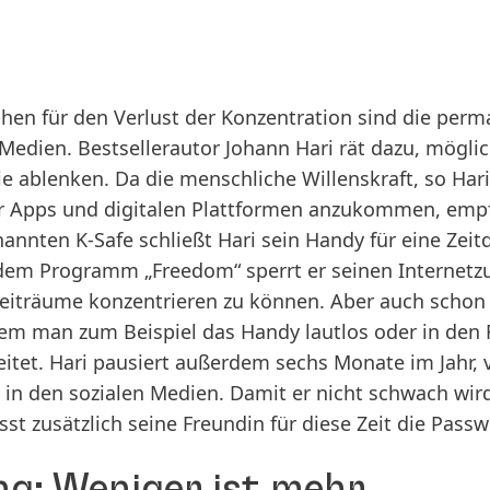
chen für den Verlust der Konzentration sind die pe
Medien. Bestsellerautor Johann Hari rät dazu, mögli
e ablenken. Da die menschliche Willenskraft, so Hari
 Apps und digitalen Plattformen anzukommen, empfie
nannten K-Safe schließt Hari sein Handy für eine Zei
em Programm „Freedom“ sperrt er seinen Internetzu
Zeiträume konzentrieren zu können. Aber auch schon 
em man zum Beispiel das Handy lautlos oder in den 
itet. Hari pausiert außerdem sechs Monate im Jahr, v
n in den sozialen Medien. Damit er nicht schwach wird
st zusätzlich seine Freundin für diese Zeit die Passw
ng: Weniger ist mehr