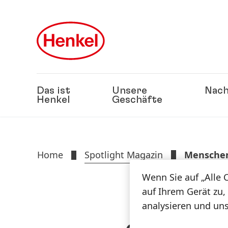
Zu Hauptinhalt springen
Zu Footer springen
Das ist
Unsere
Nach
Henkel
Geschäfte
Home
Spotlight Magazin
Menschen
Wenn Sie auf „Alle 
auf Ihrem Gerät zu,
analysieren und un