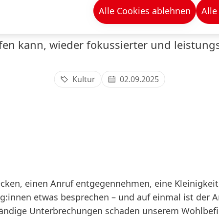
en für mehr Aufme
Alle Cookies ablehnen
Alle
fen kann, wieder fokussierter und leistung
Kultur
02.09.2025
cken, einen Anruf entgegennehmen, eine Kleinigkeit 
:innen etwas besprechen – und auf einmal ist der Ar
tändige Unterbrechungen schaden unserem Wohlbefi