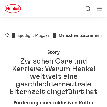
Zu Hauptinhalt springen
Zu Footer springen
quick
search
Suchen
Men
Spotlight Magazin
Menschen, Zusammenarb
Story
Zwischen Care und
Karriere: Warum Henkel
weltweit eine
geschlechterneutrale
Elternzeit eingeführt hat
Förderung einer inklusiven Kultur