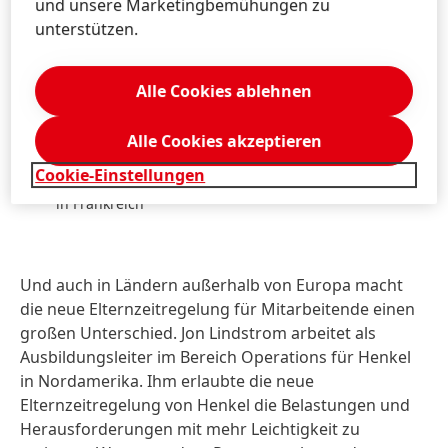
weltweit hat. Wir haben die
und unsere Marketingbemühungen zu
unterstützen.
Chance, von dieser Zeit zu
profitieren, die uns das
Alle Cookies ablehnen
Unternehmen schenkt – und
Alle Cookies akzeptieren
Zeit kann man nicht kaufen.
Cookie-Einstellungen
Antoine Boudon, Head of Talent Acquisition für Henkel
in Frankreich
Und auch in Ländern außerhalb von Europa macht
die neue Elternzeitregelung für Mitarbeitende einen
großen Unterschied. Jon Lindstrom arbeitet als
Ausbildungsleiter im Bereich Operations für Henkel
in Nordamerika. Ihm erlaubte die neue
Elternzeitregelung von Henkel die Belastungen und
Herausforderungen mit mehr Leichtigkeit zu