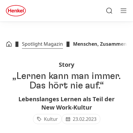
Zu Hauptinhalt springen
Zu Footer springen
quick
search
Suchen
Men
Spotlight Magazin
Menschen, Zusammenarb
Story
„Lernen kann man immer.
Das hört nie auf.“
Lebenslanges Lernen als Teil der
New Work-Kultur
Kultur
23.02.2023