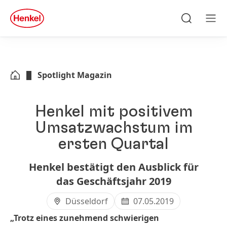
Zu Hauptinhalt springen
Zu Footer springen
quick
search
Suchen
Men
Spotlight Magazin
Henkel mit positivem
Umsatzwachstum im
ersten Quartal
Henkel bestätigt den Ausblick für
das Geschäftsjahr 2019
Düsseldorf
07.05.2019
„Trotz eines zunehmend schwierigen