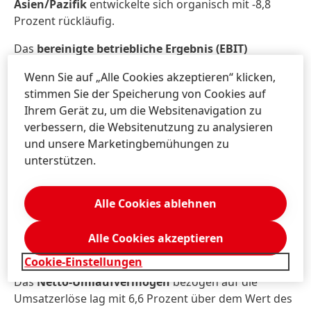
Asien/Pazifik
entwickelte sich organisch mit -8,8
Prozent rückläufig.
Das
bereinigte betriebliche Ergebnis
(EBIT)
erreichte 795 Mio. Euro und lag 5,6 Prozent unter
Wenn Sie auf „Alle Cookies akzeptieren“ klicken,
dem Wert von 842 Mio. Euro im ersten Quartal 2018.
stimmen Sie der Speicherung von Cookies auf
Die
bereinigte Umsatzrendite
(EBIT)
lag mit 16,0
Ihrem Gerät zu, um die Websitenavigation zu
Prozent um 1,4 Prozentpunkte unter dem Niveau des
verbessern, die Websitenutzung zu analysieren
Vorjahresquartals.
und unsere Marketingbemühungen zu
unterstützen.
Das
bereinigte Ergebnis je Vorzugsaktie
verringerte
sich um 6,3 Prozent und sank von 1,43 Euro im ersten
Alle Cookies ablehnen
Quartal 2018 auf 1,34 Euro im ersten Quartal 2019.
Bei konstanten Wechselkursen betrug die
Entwicklung des bereinigten Ergebnisses je
Alle Cookies akzeptieren
Vorzugsaktie ebenfalls -6,3 Prozent.
Cookie-Einstellungen
Das
Netto-Umlaufvermögen
bezogen auf die
Umsatzerlöse lag mit 6,6 Prozent über dem Wert des