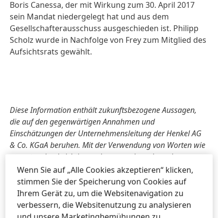
Boris Canessa, der mit Wirkung zum 30. April 2017
sein Mandat niedergelegt hat und aus dem
Gesellschafterausschuss ausgeschieden ist. Philipp
Scholz wurde in Nachfolge von Frey zum Mitglied des
Aufsichtsrats gewählt.
Diese Information enthält zukunftsbezogene Aussagen,
die auf den gegenwärtigen Annahmen und
Einschätzungen der Unternehmensleitung der Henkel AG
& Co. KGaA beruhen. Mit der Verwendung von Worten wie
erwarten, beabsichtigen, planen, vorhersehen, davon
ausgehen, glauben, schätzen und ähnlichen
Wenn Sie auf „Alle Cookies akzeptieren“ klicken,
Formulierungen werden zukunftsgerichtete Aussagen
stimmen Sie der Speicherung von Cookies auf
gekennzeichnet. Diese Aussagen sind nicht als Garantien
Ihrem Gerät zu, um die Websitenavigation zu
dafür zu verstehen, dass sich diese Erwartungen auch als
verbessern, die Websitenutzung zu analysieren
richtig erweisen. Die zukünftige Entwicklung sowie die von
und unsere Marketingbemühungen zu