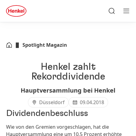
Zu Hauptinhalt springen
Zu Footer springen
quick
search
Suchen
Men
Spotlight Magazin
Henkel zahlt
Rekorddividende
Hauptversammlung bei Henkel
Düsseldorf
09.04.2018
Dividendenbeschluss
Wie von den Gremien vorgeschlagen, hat die
Hauptversammlung eine um 10,5 Prozent erhöhte