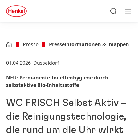
Zu Hauptinhalt springen
Zu Footer springen
quick
search
Suchen
Men
Presse
Presseinformationen & -mappen
01.04.2026
Düsseldorf
NEU: Permanente Toilettenhygiene durch
selbstaktive Bio-Inhaltsstoffe
WC FRISCH Selbst Aktiv –
die Reinigungstechnologie,
die rund um die Uhr wirkt