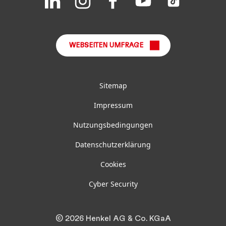
us
us
us
us
us
FAQ
on
on
on
on
on
LinkedIn
Instagram
Facebook
YouTube
TikTok
WEBSEITEN UMFRAGE
Sitemap
Impressum
Nutzungsbedingungen
Datenschutzerklärung
Cookies
Cyber Security
© 2026 Henkel AG & Co. KGaA