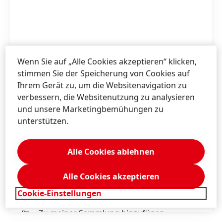
Wenn Sie auf „Alle Cookies akzeptieren“ klicken,
stimmen Sie der Speicherung von Cookies auf
Ihrem Gerät zu, um die Websitenavigation zu
verbessern, die Websitenutzung zu analysieren
und unsere Marketingbemühungen zu
unterstützen.
Henkel zählt zu den besten fünf Prozent aller
weltweit von EcoVadis bewerteten
Unternehmen.
Alle Cookies ablehnen
print
Alle Cookies akzeptieren
1 / 2
Cookie-Einstellungen
web
Zu meiner Sammlung hinzufügen