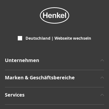
Deutschland | Webseite wechseln
Unternehmen
Über Henkel
Marken & Geschäftsbereiche
Henkel-Markendesign
Henkel Adhesive Technologies
Zahlen & Fakten
Services
Henkel Consumer Brands
Pressemitteilungen
Jobs & Bewerbung