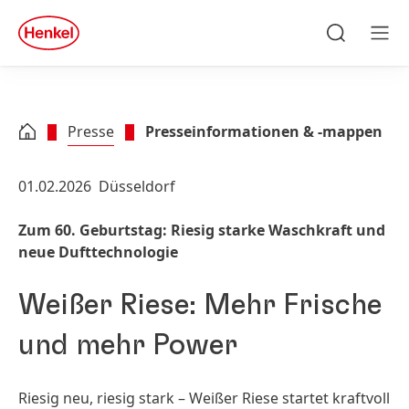
Zu Hauptinhalt springen
Zu Footer springen
quick
search
Suchen
Men
Presse
Presseinformationen & -mappen
01.02.2026
Düsseldorf
Zum 60. Geburtstag: Riesig starke Waschkraft und
neue Dufttechnologie
Weißer Riese: Mehr Frische
und mehr Power
Riesig neu, riesig stark – Weißer Riese startet kraftvoll