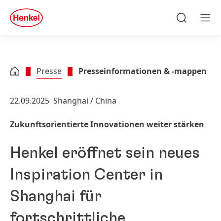
Zu Hauptinhalt springen
Zu Footer springen
quick
search
Suchen
Men
Presse
Presseinformationen & -mappen
22.09.2025
Shanghai / China
Zukunftsorientierte Innovationen weiter stärken
Henkel eröffnet sein neues
Inspiration Center in
Shanghai für
fortschrittliche